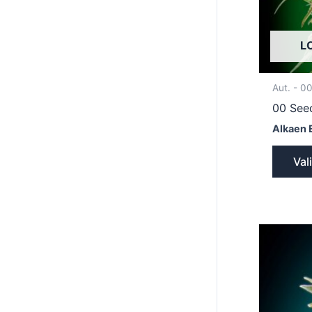
L
Aut. - 0
00 Seed
Alkaen 
Val