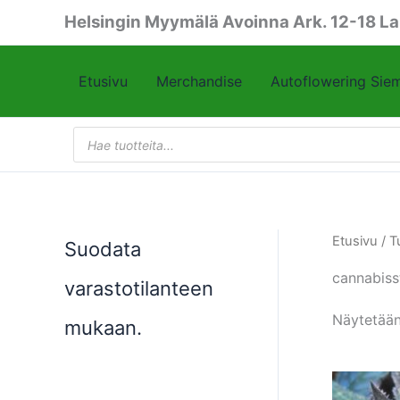
Siirry
Helsingin Myymälä Avoinna Ark. 12-18 La
sisältöön
Etusivu
Merchandise
Autoflowering Sie
Products
search
Etusivu
/ T
Suodata
cannabiss
varastotilanteen
Näytetään
mukaan.