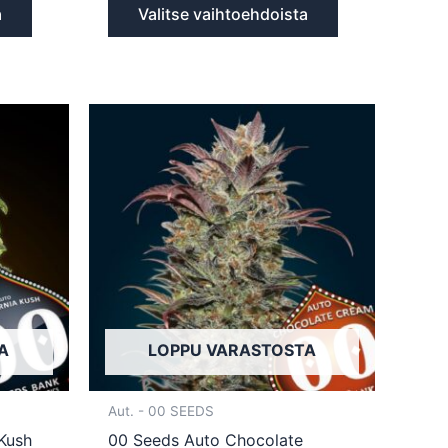
a
Valitse vaihtoehdoista
Tällä
Tällä
tuotteella
tuotteella
on
on
useampi
useampi
muunnelma.
muunnelma.
Voit
Voit
tehdä
tehdä
valinnat
valinnat
tuotteen
tuotteen
sivulla.
sivulla.
A
LOPPU VARASTOSTA
Aut. - 00 SEEDS
Kush
00 Seeds Auto Chocolate