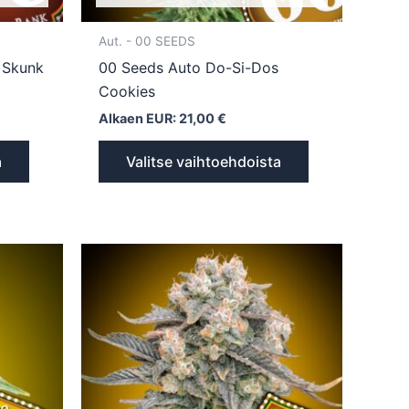
Aut. - 00 SEEDS
 Skunk
00 Seeds Auto Do-Si-Dos
Cookies
Alkaen EUR:
21,00
€
a
Valitse vaihtoehdoista
Tällä
Tällä
tuotteella
tuotteella
on
on
useampi
useampi
muunnelma.
muunnelma.
Voit
Voit
tehdä
tehdä