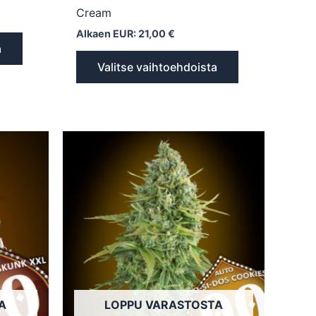
Cream
Alkaen EUR:
21,00
€
a
Valitse vaihtoehdoista
Tällä
Tällä
tuotteella
tuotteella
on
on
useampi
useampi
muunnelma.
muunnelma.
Voit
Voit
tehdä
tehdä
valinnat
valinnat
tuotteen
tuotteen
sivulla.
sivulla.
A
LOPPU VARASTOSTA