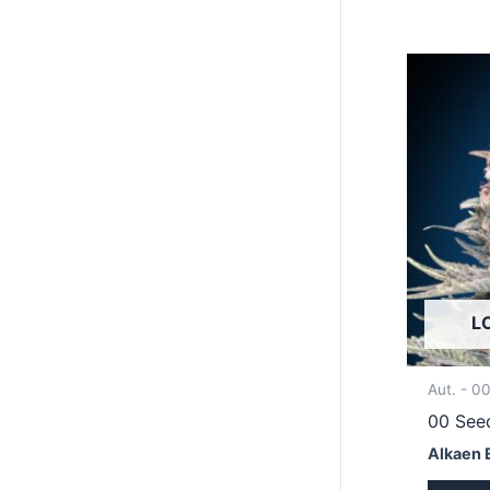
L
Aut. - 0
00 See
Alkaen 