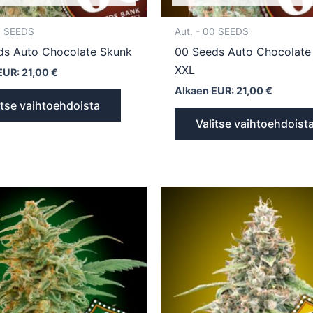
0 SEEDS
Aut. - 00 SEEDS
ds Auto Chocolate Skunk
00 Seeds Auto Chocolate
XXL
EUR:
21,00
€
Alkaen EUR:
21,00
€
itse vaihtoehdoista
Valitse vaihtoehdoist
Tällä
tuotteella
on
useampi
muunnelma.
Voit
tehdä