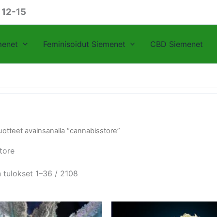
 12-15
menet
Feminisoidut Siemenet
CBD Siemenet
uotteet avainsanalla “cannabisstore”
tore
 tulokset 1–36 / 2108
Tällä