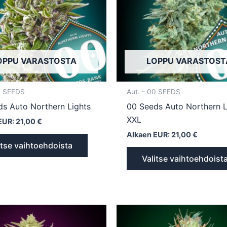
Voit
tehdä
valinnat
tuotteen
sivulla.
OPPU VARASTOSTA
LOPPU VARASTOST
0 SEEDS
Aut. - 00 SEEDS
ds Auto Northern Lights
00 Seeds Auto Northern L
XXL
EUR:
21,00
€
Alkaen EUR:
21,00
€
itse vaihtoehdoista
Valitse vaihtoehdoist
Tällä
tuotteella