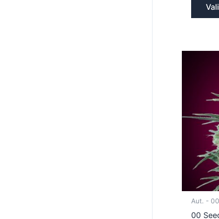
Val
Aut. - 0
00 See