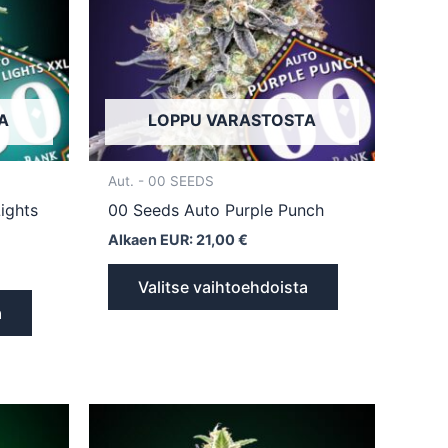
Voit
Voit
tehdä
tehdä
valinnat
valinnat
tuotteen
tuotteen
sivulla.
sivulla.
A
LOPPU VARASTOSTA
Aut. - 00 SEEDS
ights
00 Seeds Auto Purple Punch
Alkaen EUR:
21,00
€
Valitse vaihtoehdoista
a
Tällä
Tällä
tuotteella
tuotteella