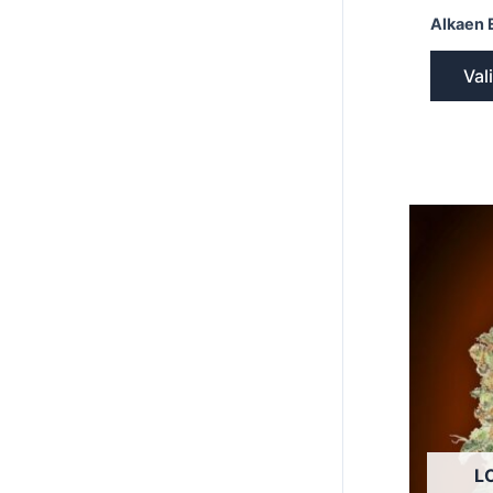
Alkaen 
Val
L