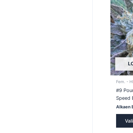
L
Fem. - 
#9 Pou
Speed 
Alkaen 
Val