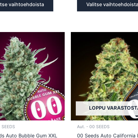
itse vaihtoehdoista
Valitse vaihtoehdoist
Tällä
tuotteella
on
useampi
muunnelma.
Voit
tehdä
valinnat
tuotteen
sivulla.
LOPPU VARASTOST
0 SEEDS
Aut. - 00 SEEDS
ds Auto Bubble Gum XXL
00 Seeds Auto California 