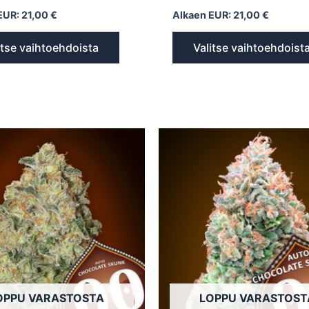
EUR:
21,00
€
Alkaen EUR:
21,00
€
itse vaihtoehdoista
Valitse vaihtoehdoist
Tällä
tuotteella
on
useampi
muunnelma.
Voit
tehdä
valinnat
tuotteen
sivulla.
OPPU VARASTOSTA
LOPPU VARASTOST