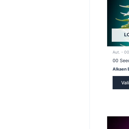
L
Aut. - 0
00 See
Alkaen 
Val