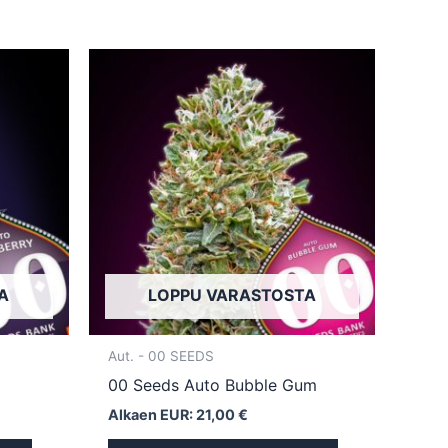
Tällä
Tällä
tuotteella
tuotteella
on
on
useampi
useampi
muunnelma.
muunnelma.
Voit
Voit
tehdä
tehdä
valinnat
valinnat
tuotteen
tuotteen
sivulla.
sivulla.
A
LOPPU VARASTOSTA
Aut. - 00 SEEDS
00 Seeds Auto Bubble Gum
Alkaen EUR:
21,00
€