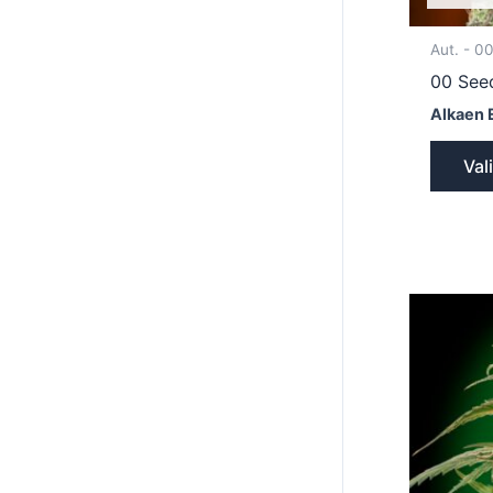
Aut. - 0
00 See
Alkaen 
Val