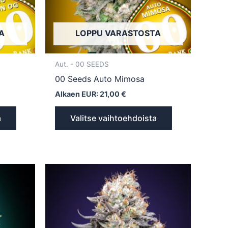
valinnat
valinnat
tuotteen
tuotteen
sivulla.
sivulla.
A
LOPPU VARASTOSTA
Aut. - 00 SEEDS
00 Seeds Auto Mimosa
Alkaen EUR:
21,00
€
a
Valitse vaihtoehdoista
Tällä
Tällä
tuotteella
tuotteella
on
on
useampi
useampi
muunnelma.
muunnelma.