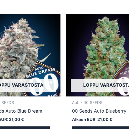
Tällä
tuotteella
on
useampi
muunnelma.
Voit
tehdä
valinnat
tuotteen
sivulla.
OPPU VARASTOSTA
LOPPU VARASTOST
0 SEEDS
Aut. - 00 SEEDS
ds Auto Blue Dream
00 Seeds Auto Blueberry
EUR:
21,00
€
Alkaen EUR:
21,00
€