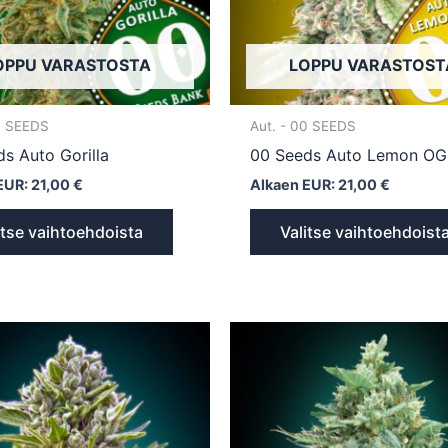
valinnat
tuotteen
sivulla.
OPPU VARASTOSTA
LOPPU VARASTOST
0 SEEDS
Aut. - 00 SEEDS
s Auto Gorilla
00 Seeds Auto Lemon OG
EUR:
21,00
€
Alkaen EUR:
21,00
€
itse vaihtoehdoista
Valitse vaihtoehdoist
Tällä
tuotteella
on
useampi
muunnelma.