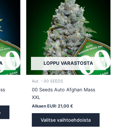
tuotteella
tuotteella
on
on
useampi
useampi
muunnelma.
muunnelma.
Voit
Voit
tehdä
tehdä
valinnat
valinnat
tuotteen
tuotteen
sivulla.
sivulla.
A
LOPPU VARASTOSTA
Aut. - 00 SEEDS
ss
00 Seeds Auto Afghan Mass
XXL
Alkaen EUR:
21,00
€
a
Valitse vaihtoehdoista