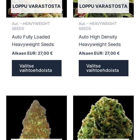
tehdä
tehd
LOPPU VARASTOSTA
LOPPU VARASTOSTA
valinnat
valin
tuotteen
tuott
Aut. - HEAVYWEIGHT
Aut. - HEAVYWEIGHT
sivulla.
sivull
SEEDS
SEEDS
Auto Fully Loaded
Auto High Density
Heavyweight Seeds
Heavyweight Seeds
Alkaen EUR:
27,00
€
Alkaen EUR:
27,00
€
Valitse
Valitse
vaihtoehdoista
vaihtoehdoista
Tällä
Tällä
tuotteella
tuotte
on
on
useampi
usea
muunnelma.
muun
Voit
Voit