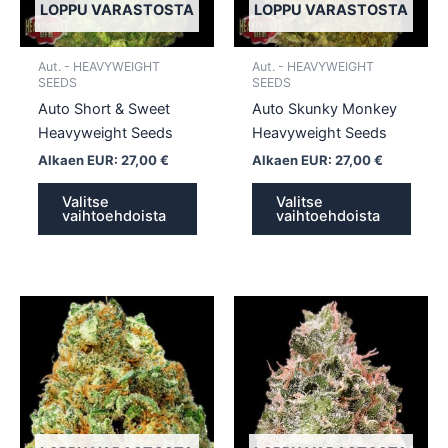
tehdä
tehd
LOPPU VARASTOSTA
LOPPU VARASTOSTA
valinnat
valin
tuotteen
tuott
Aut. - HEAVYWEIGHT
Aut. - HEAVYWEIGHT
sivulla.
sivull
SEEDS
SEEDS
Auto Short & Sweet
Auto Skunky Monkey
Heavyweight Seeds
Heavyweight Seeds
Alkaen EUR:
27,00
€
Alkaen EUR:
27,00
€
Valitse
Valitse
vaihtoehdoista
vaihtoehdoista
Tällä
Tällä
tuotteella
tuotte
on
on
useampi
usea
muunnelma.
muun
Voit
Voit