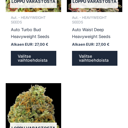
tehdä
tehd
LOPPU VARASTOSTA
LOPPU VARASTOSTA
valinnat
valin
tuotteen
tuott
Aut. - HEAVYWEIGHT
Aut. - HEAVYWEIGHT
sivulla.
sivull
SEEDS
SEEDS
Auto Turbo Bud
Auto Waist Deep
Heavyweight Seeds
Heavyweight Seeds
Alkaen EUR:
27,00
€
Alkaen EUR:
27,00
€
Valitse
Valitse
vaihtoehdoista
vaihtoehdoista
Tällä
tuotteella
on
useampi
muunnelma.
Voit
tehdä