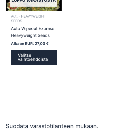
LOPPU VARASTOSTA
valinnat
tuotteen
Aut. - HEAVYWEIGHT
sivulla.
SEEDS
Auto Wipeout Express
Heavyweight Seeds
Alkaen EUR:
27,00
€
Valitse
vaihtoehdoista
Suodata varastotilanteen mukaan.