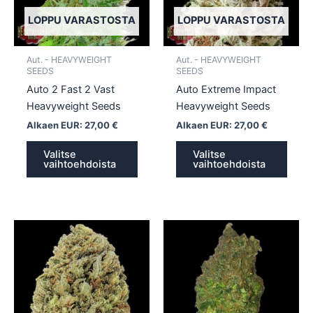
Voit
Voit
tehdä
tehd
LOPPU VARASTOSTA
LOPPU VARASTOSTA
valinnat
valin
tuotteen
tuott
Aut. - HEAVYWEIGHT
Aut. - HEAVYWEIGHT
sivulla.
sivull
SEEDS
SEEDS
Auto 2 Fast 2 Vast
Auto Extreme Impact
Heavyweight Seeds
Heavyweight Seeds
Alkaen EUR:
27,00
€
Alkaen EUR:
27,00
€
Valitse
Valitse
vaihtoehdoista
vaihtoehdoista
Tällä
Tällä
tuotteella
tuotte
on
on
useampi
usea
muunnelma.
muun
Voit
Voit