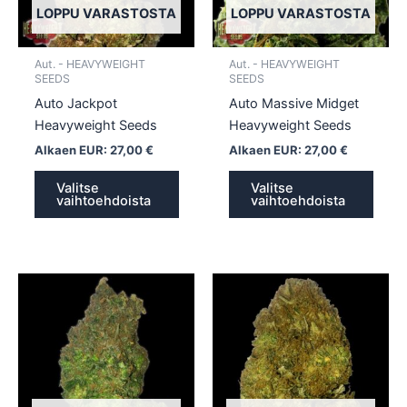
tehdä
tehd
LOPPU VARASTOSTA
LOPPU VARASTOSTA
valinnat
valin
tuotteen
tuott
Aut. - HEAVYWEIGHT
Aut. - HEAVYWEIGHT
sivulla.
sivull
SEEDS
SEEDS
Auto Jackpot
Auto Massive Midget
Heavyweight Seeds
Heavyweight Seeds
Alkaen EUR:
27,00
€
Alkaen EUR:
27,00
€
Valitse
Valitse
vaihtoehdoista
vaihtoehdoista
Tällä
Tällä
tuotteella
tuotte
on
on
useampi
usea
muunnelma.
muun
Voit
Voit