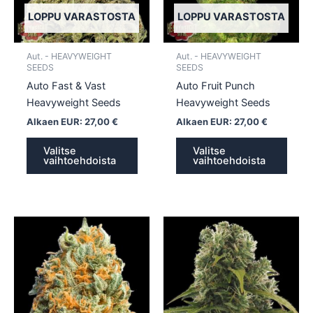
tehdä
tehd
LOPPU VARASTOSTA
LOPPU VARASTOSTA
valinnat
valin
tuotteen
tuott
Aut. - HEAVYWEIGHT
Aut. - HEAVYWEIGHT
sivulla.
sivull
SEEDS
SEEDS
Auto Fast & Vast
Auto Fruit Punch
Heavyweight Seeds
Heavyweight Seeds
Alkaen EUR:
27,00
€
Alkaen EUR:
27,00
€
Valitse
Valitse
vaihtoehdoista
vaihtoehdoista
Tällä
Tällä
tuotteella
tuotte
on
on
useampi
usea
muunnelma.
muun
Voit
Voit