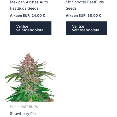
Mexican Airlines Auto
Six Shooter FastBuds
FastBuds Seeds
Seeds
Alkaen EUR:
24,00
€
Alkaen EUR:
30,00
€
Valitse
Valitse
vaihtoehdoista
vaihtoehdoista
Tällä
tuotteella
on
useampi
muunnelma.
Voit
tehdä
valinnat
tuotteen
Fem. - FAST BUDS
sivulla.
Strawberry Pie