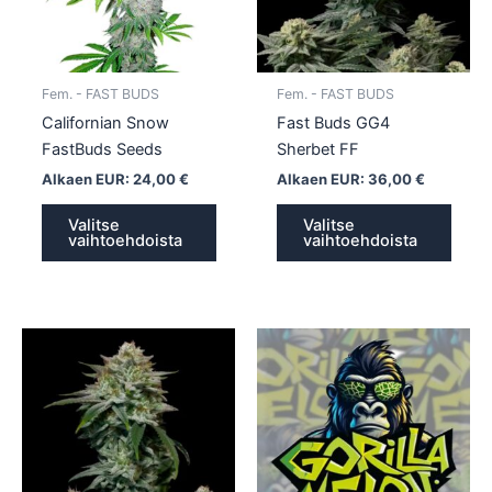
Voit
Voit
tehdä
tehd
valinnat
valin
tuotteen
tuott
Fem. - FAST BUDS
Fem. - FAST BUDS
sivulla.
sivull
Californian Snow
Fast Buds GG4
FastBuds Seeds
Sherbet FF
Alkaen EUR:
24,00
€
Alkaen EUR:
36,00
€
Valitse
Valitse
vaihtoehdoista
vaihtoehdoista
Tällä
Tällä
tuotteella
tuotte
on
on
useampi
usea
muunnelma.
muun
Voit
Voit