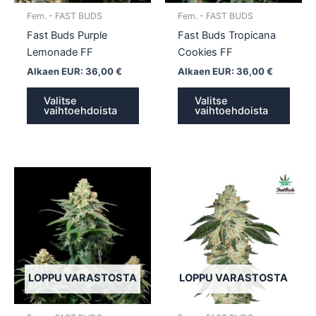
tuotteen
tuott
Fem. - FAST BUDS
Fem. - FAST BUDS
sivulla.
sivull
Fast Buds Purple
Fast Buds Tropicana
Lemonade FF
Cookies FF
Alkaen EUR:
36,00
€
Alkaen EUR:
36,00
€
Valitse
Valitse
vaihtoehdoista
vaihtoehdoista
Tällä
Tällä
tuotteella
tuotte
on
on
useampi
usea
muunnelma.
muun
Voit
Voit
tehdä
tehd
LOPPU VARASTOSTA
LOPPU VARASTOSTA
valinnat
valin
tuotteen
tuott