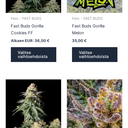
tehdä
tehd
valinnat
valin
tuotteen
tuott
Fem. - FAST BUDS
Fem. - FAST BUDS
sivulla.
sivull
Fast Buds Gorilla
Fast Buds Gorilla
Cookies FF
Melon
Alkaen EUR:
36,00
€
35,00
€
Valitse
Valitse
vaihtoehdoista
vaihtoehdoista
Tällä
Tällä
tuotteella
tuotte
on
on
useampi
usea
muunnelma.
muun
Voit
Voit
tehdä
tehd