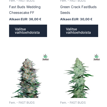
Fem. - FAST BUDS
Fem. - FAST BUDS
sivulla.
sivull
Fast Buds Wedding
Green Crack FastBuds
Cheesecake FF
Seeds
Alkaen EUR:
36,00
€
Alkaen EUR:
30,00
€
Valitse
Valitse
vaihtoehdoista
vaihtoehdoista
Tällä
Tällä
tuotteella
tuotte
on
on
useampi
usea
muunnelma.
muun
Voit
Voit
tehdä
tehd
valinnat
valin
tuotteen
tuott
Fem. - FAST BUDS
Fem. - FAST BUDS
sivulla.
sivull