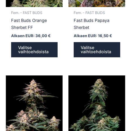
valinnat
valin
tuotteen
tuott
Fem. - FAST BUDS
Fem. - FAST BUDS
sivulla.
sivull
Fast Buds Orange
Fast Buds Papaya
Sherbet FF
Sherbet
Alkaen EUR:
36,00
€
Alkaen EUR:
16,50
€
Valitse
Valitse
vaihtoehdoista
vaihtoehdoista
Tällä
Tällä
tuotteella
tuotte
on
on
useampi
usea
muunnelma.
muun
Voit
Voit
tehdä
tehd
valinnat
valin