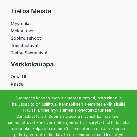
Tietoa Meistä
Myymälät
Maksutavat
Sopimusehdot
Toimitustavat
Tietoa Siemenistä
Verkkokauppa
Oma tili
Kassa
Kauppa
Suomessa kannabiksen siementen myynti, ostaminen ja
Ostoskori
hallussapito on sallittua. Kannabiksen siemenet eivät sisällä
Helsingin Myymälä
THC:tä. Emme myy siemeniä kylvötarkoitukseen.
Cannabisstore.fi Suomen alueella myymät kannabiksen
Aukioloajat
siemenet ovat keräilyesineitä, geneettisiä säilytystuotteita sekä
Ma-Pe 12-18 La 12-15
ravinnoksi kelpaavia siemeniä: siementen ja muiden kaupan
Riihipellonkuja 3, 00390
pidettyjen tuotteiden käyttö on nimenomaisesti kiellettyä