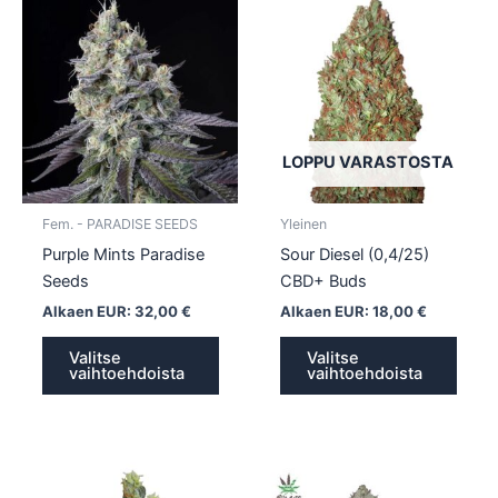
tuotteella
tuotte
on
on
useampi
usea
muunnelma.
muun
Voit
Voit
tehdä
tehd
LOPPU VARASTOSTA
valinnat
valin
tuotteen
tuott
Fem. - PARADISE SEEDS
Yleinen
sivulla.
sivull
Purple Mints Paradise
Sour Diesel (0,4/25)
Seeds
CBD+ Buds
Alkaen EUR:
32,00
€
Alkaen EUR:
18,00
€
Valitse
Valitse
vaihtoehdoista
vaihtoehdoista
Tällä
Tällä