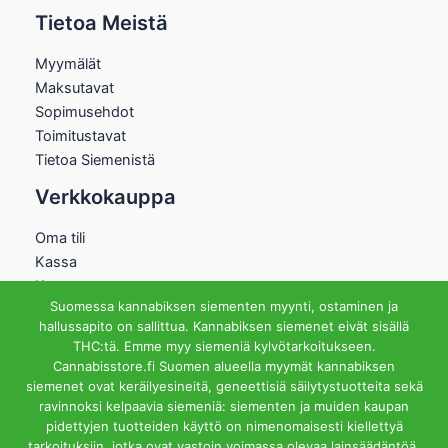
Tietoa Meistä
Myymälät
Maksutavat
Sopimusehdot
Toimitustavat
Tietoa Siemenistä
Verkkokauppa
Oma tili
Kassa
Kauppa
Suomessa kannabiksen siementen myynti, ostaminen ja
Ostoskori
hallussapito on sallittua. Kannabiksen siemenet eivät sisällä
Helsingin Myymälä
THC:tä. Emme myy siemeniä kylvötarkoitukseen.
Cannabisstore.fi Suomen alueella myymät kannabiksen
Aukioloajat
siemenet ovat keräilyesineitä, geneettisiä säilytystuotteita sekä
Ma-Pe 12-18 La 12-15
ravinnoksi kelpaavia siemeniä: siementen ja muiden kaupan
Riihipellonkuja 3, 00390
pidettyjen tuotteiden käyttö on nimenomaisesti kiellettyä
Helsinki
tarkoituksiin, jotka ovat vastoin voimassa olevaa lainsäädäntöä.