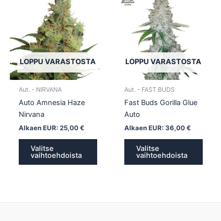
tuotteella
tuotte
on
on
useampi
usea
muunnelma.
muun
Voit
Voit
tehdä
tehd
LOPPU VARASTOSTA
LOPPU VARASTOSTA
valinnat
valin
tuotteen
tuott
Aut. - NIRVANA
Aut. - FAST BUDS
sivulla.
sivull
Auto Amnesia Haze
Fast Buds Gorilla Glue
Nirvana
Auto
Alkaen EUR:
25,00
€
Alkaen EUR:
36,00
€
Valitse
Valitse
vaihtoehdoista
vaihtoehdoista