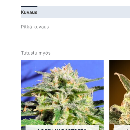
Kuvaus
Lisätiedot
Pitkä kuvaus
Tutustu myös
Tällä
tuotteella
on
useampi
muunnelma.
Voit
tehdä
valinnat
tuotteen