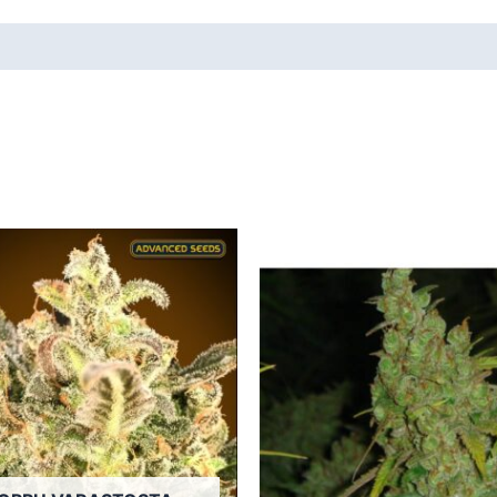
Tällä
tuotteella
on
useampi
muunnelma.
Voit
tehdä
valinnat
tuotteen