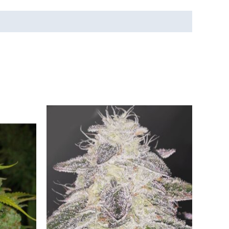
Tällä
Tällä
tuotteella
tuotteella
on
on
useampi
useampi
muunnelma.
muunnelma.
Voit
Voit
tehdä
tehdä
valinnat
valinnat
tuotteen
tuotteen