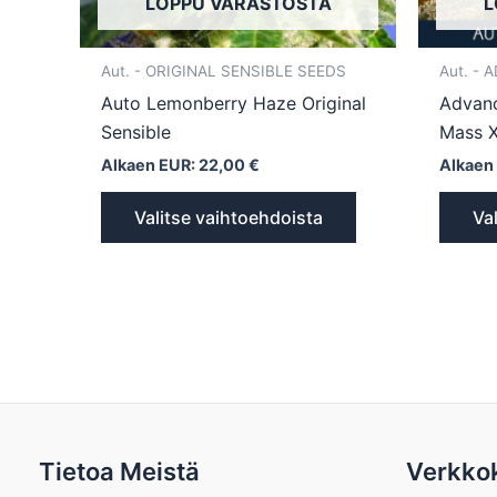
LOPPU VARASTOSTA
L
sivulla.
Aut. - ORIGINAL SENSIBLE SEEDS
Aut. -
Auto Lemonberry Haze Original
Advanc
Sensible
Mass 
Alkaen EUR:
22,00
€
Alkaen
Valitse vaihtoehdoista
Va
Tietoa Meistä
Verkko