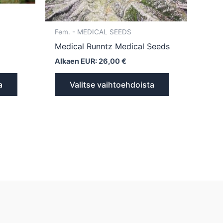
sivulla.
sivulla.
Fem. - MEDICAL SEEDS
Medical Runntz Medical Seeds
Alkaen EUR:
26,00
€
a
Valitse vaihtoehdoista