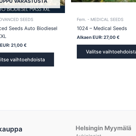
OPPU VARASTOSTA
sivulla.
 ADVANCED SEEDS
Fem. - MEDICAL SEEDS
ed Seeds Auto Biodiesel
1024 – Medical Seeds
XXL
Alkaen EUR:
27,00
€
 EUR:
21,00
€
Valitse vaihtoehdoist
litse vaihtoehdoista
Helsingin Myymälä
kauppa
Aukioloajat