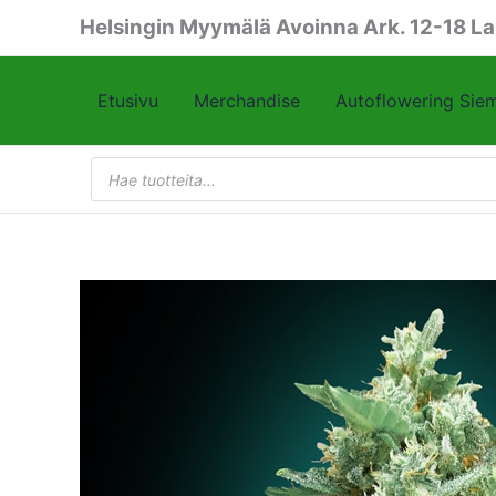
Siirry
Helsingin Myymälä Avoinna Ark. 12-18 La
sisältöön
Etusivu
Merchandise
Autoflowering Sie
Products
search