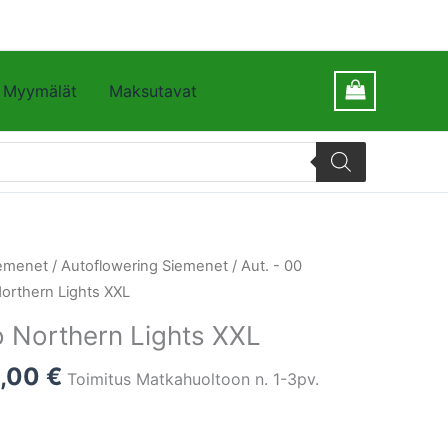
Myymälät
Maksutavat
emenet
/
Autoflowering Siemenet
/
Aut. - 00
orthern Lights XXL
 Northern Lights XXL
1,00
€
Toimitus Matkahuoltoon n. 1-3pv.