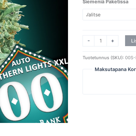
Siemeniä Paketissa
-
+
Li
Tuotetunnus (SKU):
00S-
Maksutapana Kor