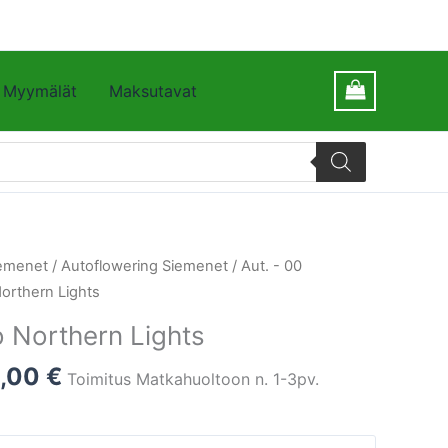
Myymälät
Maksutavat
emenet
/
Autoflowering Siemenet
/
Aut. - 00
orthern Lights
 Northern Lights
1,00
€
Toimitus Matkahuoltoon n. 1-3pv.