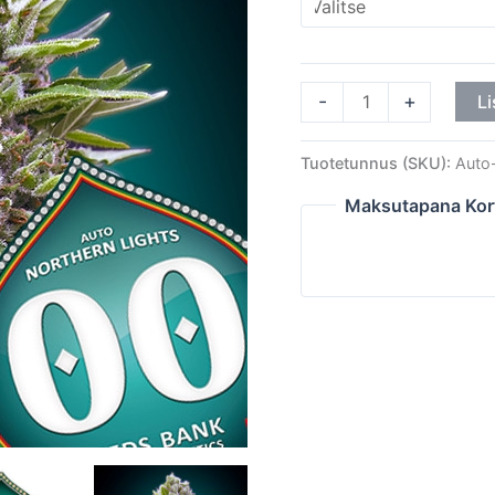
-
+
Li
Tuotetunnus (SKU):
Auto
Maksutapana Kor