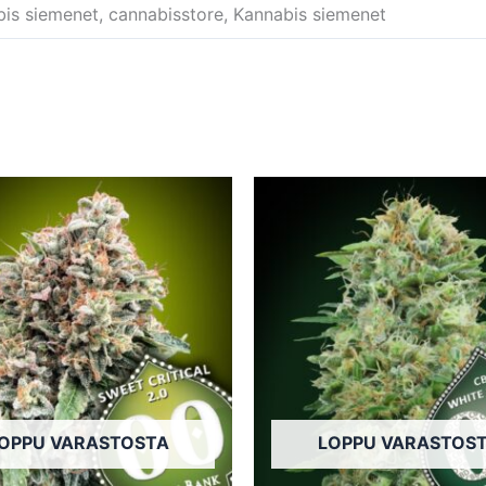
bis siemenet, cannabisstore, Kannabis siemenet
Tällä
tuotteella
on
useampi
muunnelma.
Voit
tehdä
valinnat
tuotteen
OPPU VARASTOSTA
LOPPU VARASTOS
sivulla.