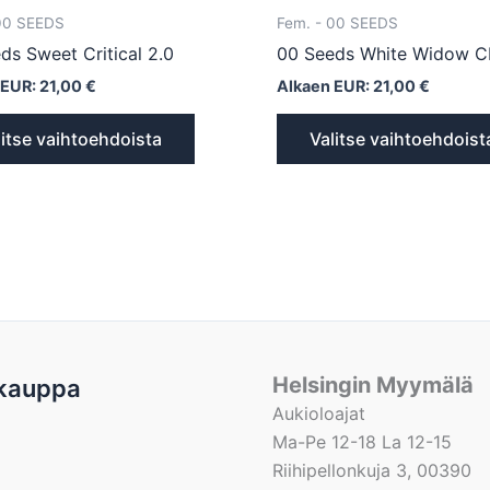
00 SEEDS
Fem. - 00 SEEDS
ds Sweet Critical 2.0
00 Seeds White Widow 
 EUR:
21,00
€
Alkaen EUR:
21,00
€
litse vaihtoehdoista
Valitse vaihtoehdoist
Helsingin Myymälä
kauppa
Aukioloajat
Ma-Pe 12-18 La 12-15
Riihipellonkuja 3, 00390