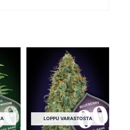
Tällä
Tällä
tuotteella
tuotteella
on
on
useampi
useampi
muunnelma.
muunnelma.
Voit
Voit
tehdä
tehdä
valinnat
valinnat
tuotteen
tuotteen
TA
LOPPU VARASTOSTA
sivulla.
sivulla.