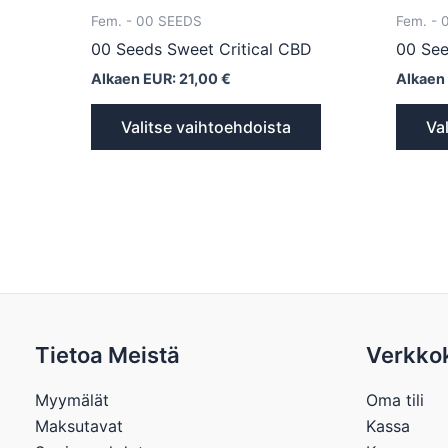
Fem. - 00 SEEDS
Fem. - 
00 Seeds Sweet Critical CBD
00 See
Alkaen EUR:
21,00
€
Alkaen
Valitse vaihtoehdoista
Va
Tietoa Meistä
Verkko
Myymälät
Oma tili
Maksutavat
Kassa