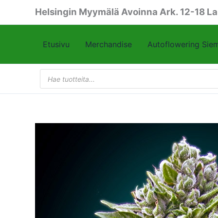
Siirry
Helsingin Myymälä Avoinna Ark. 12-18 La
sisältöön
Etusivu
Merchandise
Autoflowering Sie
Products
search