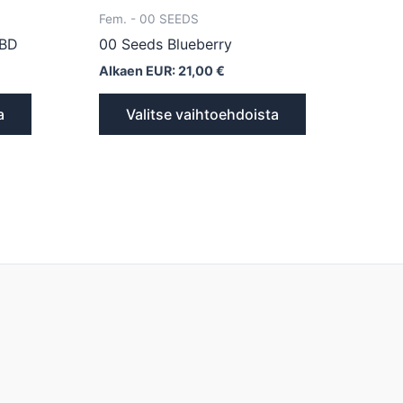
Fem. - 00 SEEDS
CBD
00 Seeds Blueberry
Alkaen EUR:
21,00
€
a
Valitse vaihtoehdoista