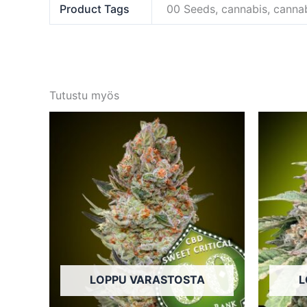
Product Tags
00 Seeds, cannabis, canna
Tutustu myös
Tällä
tuotteella
on
useampi
muunnelma.
Voit
tehdä
valinnat
tuotteen
LOPPU VARASTOSTA
L
sivulla.