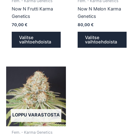
Fem. - Karma Genetics
Fem. - Karma Genetics
sivulla.
sivull
Now N Frutti Karma
Now N Melon Karma
Genetics
Genetics
70,00
€
80,00
€
Valitse
Valitse
vaihtoehdoista
vaihtoehdoista
Tällä
tuotteella
on
useampi
muunnelma.
Voit
tehdä
LOPPU VARASTOSTA
valinnat
tuotteen
Fem. - Karma Genetics
sivulla.