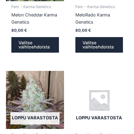
tuotteen
tuott
Fem. - Karma Genetics
Fem. - Karma Genetics
sivulla.
sivull
Melon Cheddar Karma
MeloRado Karma
Genetics
Genetics
80,00
€
80,00
€
Valitse
Valitse
vaihtoehdoista
vaihtoehdoista
Tällä
Tällä
tuotteella
tuotte
on
on
useampi
usea
muunnelma.
muun
Voit
Voit
tehdä
tehd
LOPPU VARASTOSTA
LOPPU VARASTOSTA
valinnat
valin
tuotteen
tuott