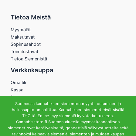
Tietoa Meistä
Myymälät
Maksutavat
Sopimusehdot
Toimitustavat
Tietoa Siemenistä
Verkkokauppa
Oma tili
Kassa
Kauppa
Suomessa kannabiksen siementen myynti, ostaminen ja
Ostoskori
hallussapito on sallittua. Kannabiksen siemenet eivät sisällä
Helsingin Myymälä
THC:tä. Emme myy siemeniä kylvötarkoitukseen.
Cannabisstore.fi Suomen alueella myymät kannabiksen
Aukioloajat
siemenet ovat keräilyesineitä, geneettisiä säilytystuotteita sekä
Ma-Pe 12-18 La 12-15
ravinnoksi kelpaavia siemeniä: siementen ja muiden kaupan