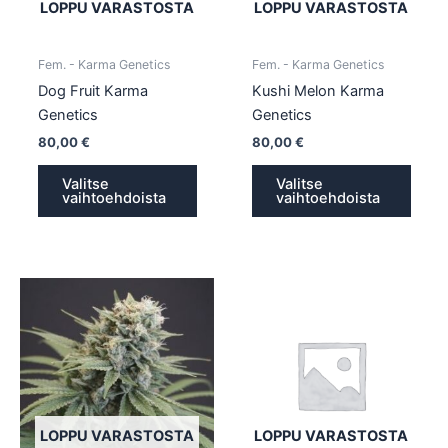
tehdä
tehd
LOPPU VARASTOSTA
LOPPU VARASTOSTA
valinnat
valin
tuotteen
tuott
Fem. - Karma Genetics
Fem. - Karma Genetics
sivulla.
sivull
Dog Fruit Karma
Kushi Melon Karma
Genetics
Genetics
80,00
€
80,00
€
Valitse
Valitse
vaihtoehdoista
vaihtoehdoista
Tällä
Tällä
tuotteella
tuotte
on
on
useampi
usea
muunnelma.
muun
Voit
Voit
tehdä
tehd
LOPPU VARASTOSTA
LOPPU VARASTOSTA