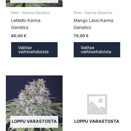
valinnat
valin
tuotteen
tuott
Fem. - Karma Genetics
Fem. - Karma Genetics
sivulla.
sivull
LeMello Karma
Mango Lassi Karma
Genetics
Genetics
80,00
€
70,00
€
Valitse
Valitse
vaihtoehdoista
vaihtoehdoista
Tällä
Tällä
tuotteella
tuotte
on
on
useampi
usea
muunnelma.
muun
Voit
Voit
tehdä
tehd
LOPPU VARASTOSTA
LOPPU VARASTOSTA
valinnat
valin