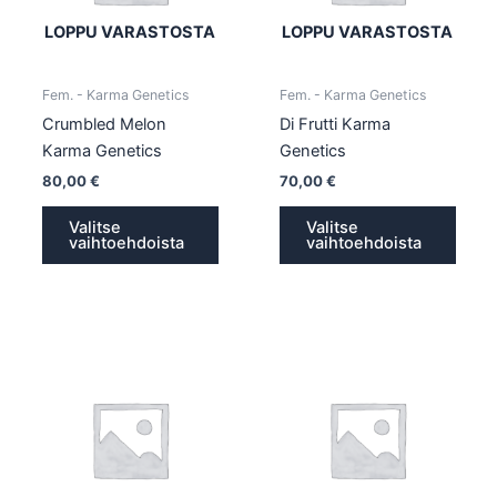
Voit
Voit
tehdä
tehd
LOPPU VARASTOSTA
LOPPU VARASTOSTA
valinnat
valin
tuotteen
tuott
Fem. - Karma Genetics
Fem. - Karma Genetics
sivulla.
sivull
Crumbled Melon
Di Frutti Karma
Karma Genetics
Genetics
80,00
€
70,00
€
Valitse
Valitse
vaihtoehdoista
vaihtoehdoista
Tällä
Tällä
tuotteella
tuotte
on
on
useampi
usea
muunnelma.
muun
Voit
Voit