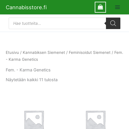
Siirry
Cannabisstore.fi
sisältöön
Products
search
Etusivu
/
Kannabiksen Siemenet
/
Feminisoidut Siemenet
/ Fem.
- Karma Genetics
Fem. - Karma Genetics
Näytetään kaikki 11 tulosta
Tällä
Tällä
tuotteella
tuotte
on
on
useampi
usea
muunnelma.
muun