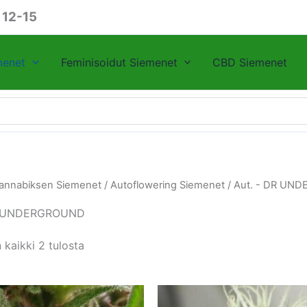
 12-15
menet
Feminisoidut Siemenet
CBD Siemenet
annabiksen Siemenet
/
Autoflowering Siemenet
/ Aut. - DR UN
DR UNDERGROUND
 kaikki 2 tulosta
Tällä