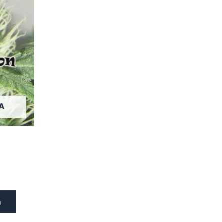
tuotteella
on
useampi
muunnelma.
Voit
tehdä
valinnat
tuotteen
sivulla.
A
a