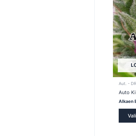
L
Aut. - 
Auto K
Alkaen 
Val