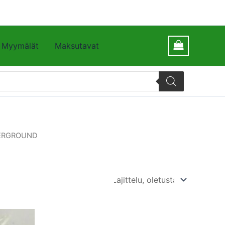
Myymälät
Maksutavat
DERGROUND
Tällä