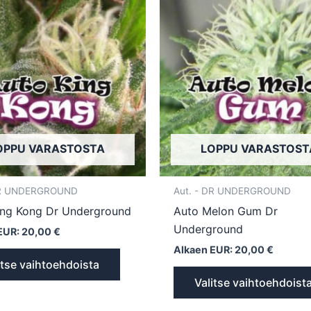
tuotteella
on
useampi
muunnelma.
Voit
tehdä
valinnat
tuotteen
sivulla.
OPPU VARASTOSTA
LOPPU VARASTOST
DR UNDERGROUND
Aut. - DR UNDERGROUND
ing Kong Dr Underground
Auto Melon Gum Dr
Underground
EUR:
20,00
€
Alkaen EUR:
20,00
€
itse vaihtoehdoista
Valitse vaihtoehdoist