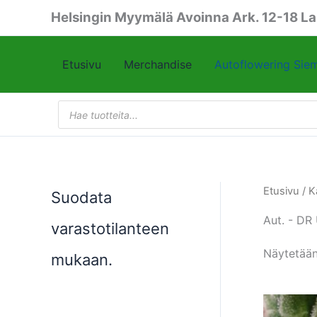
Siirry
Helsingin Myymälä Avoinna Ark. 12-18 La
sisältöön
Etusivu
Merchandise
Autoflowering Sie
Products
search
Etusivu
/
K
Suodata
Aut. - 
varastotilanteen
Näytetään
mukaan.