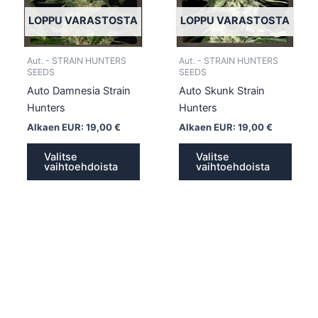
Voit
Voit
tehdä
tehd
LOPPU VARASTOSTA
LOPPU VARASTOSTA
valinnat
valin
tuotteen
tuott
Aut. - STRAIN HUNTERS
Aut. - STRAIN HUNTERS
sivulla.
sivull
SEEDS
SEEDS
Auto Damnesia Strain
Auto Skunk Strain
Hunters
Hunters
Alkaen EUR:
19,00
€
Alkaen EUR:
19,00
€
Valitse
Valitse
vaihtoehdoista
vaihtoehdoista