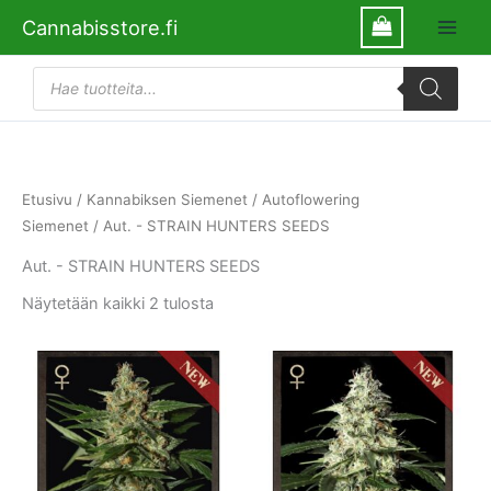
Siirry
Cannabisstore.fi
sisältöön
Products
search
Etusivu
/
Kannabiksen Siemenet
/
Autoflowering
Siemenet
/ Aut. - STRAIN HUNTERS SEEDS
Aut. - STRAIN HUNTERS SEEDS
Näytetään kaikki 2 tulosta
Tällä
Tällä
tuotteella
tuotte
on
on
useampi
usea
muunnelma.
muun