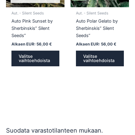
valinnat
valin
tuotteen
tuott
Aut. - Silent Seeds
Aut. - Silent Seeds
sivulla.
sivull
Auto Pink Sunset by
Auto Polar Gelato by
Sherbinskis” Silent
Sherbinskis” Silent
Seeds”
Seeds”
Alkaen EUR:
56,00
€
Alkaen EUR:
56,00
€
Valitse
Valitse
vaihtoehdoista
vaihtoehdoista
Suodata varastotilanteen mukaan.