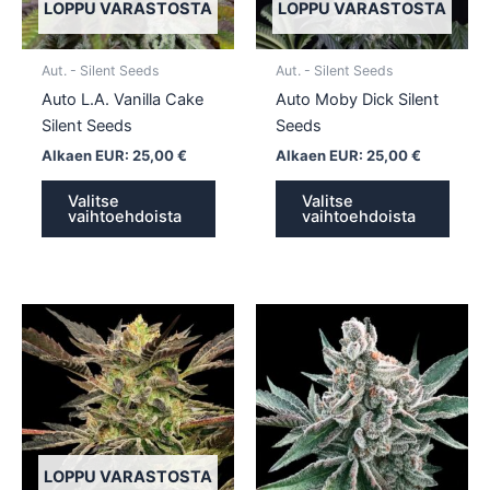
tehdä
tehd
LOPPU VARASTOSTA
LOPPU VARASTOSTA
valinnat
valin
tuotteen
tuott
Aut. - Silent Seeds
Aut. - Silent Seeds
sivulla.
sivull
Auto L.A. Vanilla Cake
Auto Moby Dick Silent
Silent Seeds
Seeds
Alkaen EUR:
25,00
€
Alkaen EUR:
25,00
€
Valitse
Valitse
vaihtoehdoista
vaihtoehdoista
Tällä
Tällä
tuotteella
tuotte
on
on
useampi
usea
muunnelma.
muun
Voit
Voit
tehdä
tehd
LOPPU VARASTOSTA