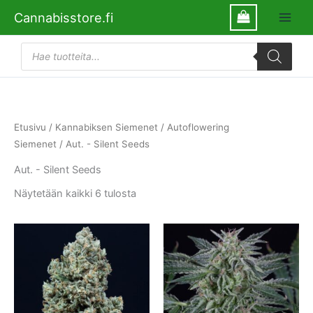
Siirry
Cannabisstore.fi
sisältöön
Products
search
Etusivu
/
Kannabiksen Siemenet
/
Autoflowering
Siemenet
/ Aut. - Silent Seeds
Aut. - Silent Seeds
Näytetään kaikki 6 tulosta
Tällä
Tällä
tuotteella
tuotte
on
on
useampi
usea
muunnelma.
muun