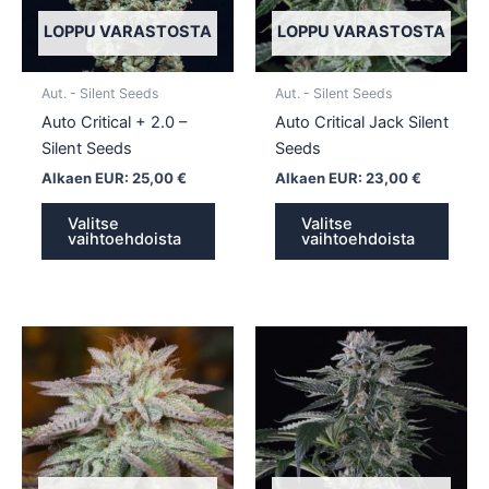
Voit
Voit
tehdä
tehd
LOPPU VARASTOSTA
LOPPU VARASTOSTA
valinnat
valin
tuotteen
tuott
Aut. - Silent Seeds
Aut. - Silent Seeds
sivulla.
sivull
Auto Critical + 2.0 –
Auto Critical Jack Silent
Silent Seeds
Seeds
Alkaen EUR:
25,00
€
Alkaen EUR:
23,00
€
Valitse
Valitse
vaihtoehdoista
vaihtoehdoista
Tällä
Tällä
tuotteella
tuotte
on
on
useampi
usea
muunnelma.
muun
Voit
Voit