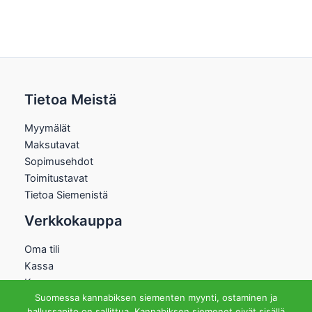
Tietoa Meistä
Myymälät
Maksutavat
Sopimusehdot
Toimitustavat
Tietoa Siemenistä
Verkkokauppa
Oma tili
Kassa
Kauppa
Suomessa kannabiksen siementen myynti, ostaminen ja
Ostoskori
hallussapito on sallittua. Kannabiksen siemenet eivät sisällä