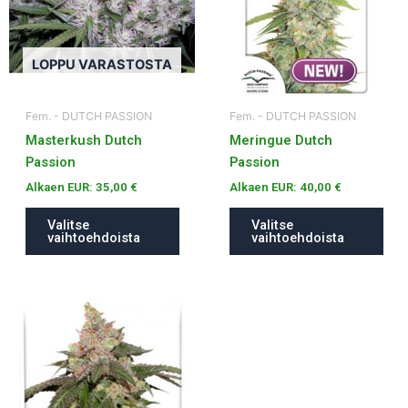
muunnelma.
muunnelma.
Voit
Voit
tehdä
tehdä
LOPPU VARASTOSTA
valinnat
valinnat
tuotteen
tuotteen
Fem. - DUTCH PASSION
Fem. - DUTCH PASSION
sivulla.
sivulla.
Masterkush Dutch
Meringue Dutch
Passion
Passion
Alkaen EUR:
35,00
€
Alkaen EUR:
40,00
€
Valitse
Valitse
vaihtoehdoista
vaihtoehdoista
Tällä
tuotteella
on
useampi
muunnelma.