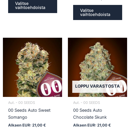
Valitse
vaihtoehdoista
Valitse
vaihtoehdoista
Tällä
Täll
tuotteella
tuot
on
on
useampi
use
muunnelma.
muu
Voit
Voit
tehdä
teh
LOPPU VARASTOSTA
valinnat
vali
tuotteen
tuot
Aut. - 00 SEEDS
Aut. - 00 SEEDS
sivulla.
sivul
00 Seeds Auto Sweet
00 Seeds Auto
Somango
Chocolate Skunk
Alkaen EUR:
21,00
€
Alkaen EUR:
21,00
€