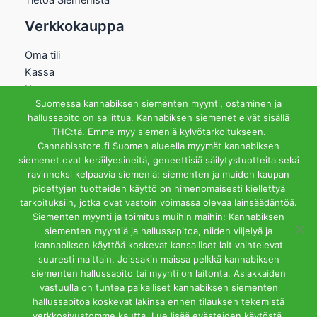
Verkkokauppa
Oma tili
Kassa
Kauppa
Suomessa kannabiksen siementen myynti, ostaminen ja
Ostoskori
hallussapito on sallittua. Kannabiksen siemenet eivät sisällä
Helsingin Myymälä
THC:tä. Emme myy siemeniä kylvötarkoitukseen.
Cannabisstore.fi Suomen alueella myymät kannabiksen
Aukioloajat
siemenet ovat keräilyesineitä, geneettisiä säilytystuotteita sekä
Ma-Pe 12-18 La 12-15
ravinnoksi kelpaavia siemeniä: siementen ja muiden kaupan
Riihipellonkuja 3, 00390
pidettyjen tuotteiden käyttö on nimenomaisesti kiellettyä
Helsinki
tarkoituksiin, jotka ovat vastoin voimassa olevaa lainsäädäntöä.
info@cannabisstore.fi
Siementen myynti ja toimitus muihin maihin: Kannabiksen
siementen myyntiä ja hallussapitoa, niiden viljelyä ja
kannabiksen käyttöä koskevat kansalliset lait vaihtelevat
suuresti maittain. Joissakin maissa pelkkä kannabiksen
siementen hallussapito tai myynti on laitonta. Asiakkaiden
vastuulla on tuntea paikalliset kannabiksen siementen
hallussapitoa koskevat lakinsa ennen tilauksen tekemistä
Cannabisstore.fi | Kannabiksen Siemeniä Verkkokaupasta ja
verkkosivustomme kautta. Lue lisää evästeiden käytöstä.