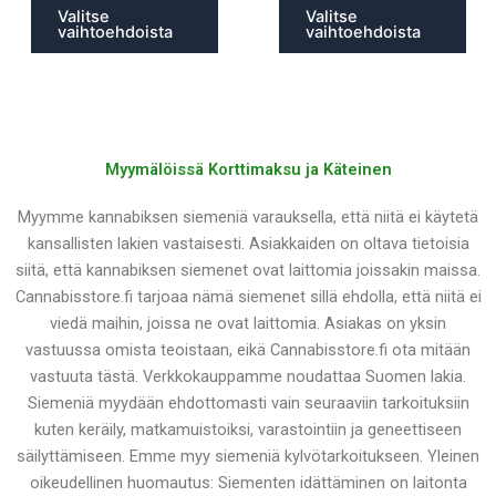
Valitse
Valitse
vaihtoehdoista
vaihtoehdoista
Myymälöissä Korttimaksu ja Käteinen
Myymme kannabiksen siemeniä varauksella, että niitä ei käytetä
kansallisten lakien vastaisesti. Asiakkaiden on oltava tietoisia
siitä, että kannabiksen siemenet ovat laittomia joissakin maissa.
Cannabisstore.fi tarjoaa nämä siemenet sillä ehdolla, että niitä ei
viedä maihin, joissa ne ovat laittomia. Asiakas on yksin
vastuussa omista teoistaan, eikä Cannabisstore.fi ota mitään
vastuuta tästä. Verkkokauppamme noudattaa Suomen lakia.
Siemeniä myydään ehdottomasti vain seuraaviin tarkoituksiin
kuten keräily, matkamuistoiksi, varastointiin ja geneettiseen
säilyttämiseen. Emme myy siemeniä kylvötarkoitukseen. Yleinen
oikeudellinen huomautus: Siementen idättäminen on laitonta