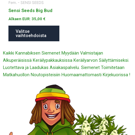
Fem. - SENSI SEEDS
sivulla.
Sensi Seeds Big Bud
Alkaen EUR:
35,00
€
Valitse
vaihtoehdoista
Kaikki Kannabiksen Siemenet Myydään Valmistajan
Alkuperäisissä Keräilypakkauksissa Keräilyarvon Säilyttämiseksi.
Luotettava ja Laadukas Asiakaspalvelu. Siemenet Toimitetaan
Matkahuollon Noutopisteisiin Huomaamattomasti Kirjekuorissa !