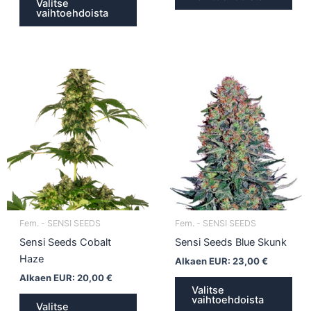
Valitse
vaihtoehdoista
Tällä
Täll
tuotteella
tuot
on
on
useampi
use
muunnelma.
muu
Voit
Voit
tehdä
teh
valinnat
vali
tuotteen
tuot
Fem. - SENSI SEEDS
Fem. - SENSI SEEDS
sivulla.
sivul
Sensi Seeds Cobalt
Sensi Seeds Blue Skunk
Haze
Alkaen EUR:
23,00
€
Alkaen EUR:
20,00
€
Valitse
vaihtoehdoista
Valitse