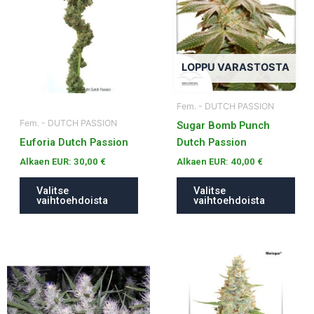
useampi
useampi
muunnelma.
muunnelma.
Voit
Voit
tehdä
tehdä
LOPPU VARASTOSTA
valinnat
valinnat
tuotteen
tuotteen
Fem. - DUTCH PASSION
sivulla.
sivulla.
Fem. - DUTCH PASSION
Sugar Bomb Punch
Euforia Dutch Passion
Dutch Passion
Alkaen EUR:
30,00
€
Alkaen EUR:
40,00
€
Valitse
Valitse
vaihtoehdoista
vaihtoehdoista
Tällä
Tällä
tuotteella
tuotteella
on
on
useampi
useampi