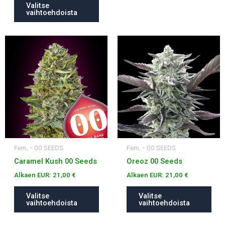
Valitse
vaihtoehdoista
Tällä
Tällä
tuotteella
tuotteella
on
on
useampi
useampi
muunnelma.
muunnelma.
Voit
Voit
tehdä
tehdä
valinnat
valinnat
tuotteen
tuotteen
Fem. - 00 SEEDS
Fem. - 00 SEEDS
sivulla.
sivulla.
Caramel Kush 00 Seeds
Oreoz 00 Seeds
Alkaen EUR:
21,00
€
Alkaen EUR:
21,00
€
Valitse
Valitse
vaihtoehdoista
vaihtoehdoista