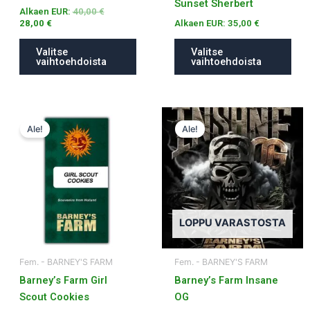
Sunset Sherbert
Alkaen EUR:
40,00
€
28,00
€
Alkaen EUR:
35,00
€
Valitse
Valitse
vaihtoehdoista
vaihtoehdoista
Tällä
Tällä
Ale!
Ale!
tuotteella
tuotteella
on
on
useampi
useampi
muunnelma.
muunnelma.
Voit
Voit
tehdä
tehdä
LOPPU VARASTOSTA
valinnat
valinnat
tuotteen
tuotteen
Fem. - BARNEY'S FARM
Fem. - BARNEY'S FARM
sivulla.
sivulla.
Barney’s Farm Girl
Barney’s Farm Insane
Scout Cookies
OG