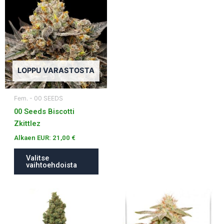
tuotteella
on
useampi
muunnelma.
Voit
tehdä
LOPPU VARASTOSTA
valinnat
tuotteen
Fem. - 00 SEEDS
sivulla.
00 Seeds Biscotti
Zkittlez
Alkaen EUR:
21,00
€
Valitse
vaihtoehdoista
Tällä
Tällä
tuotteella
tuotteella
on
on