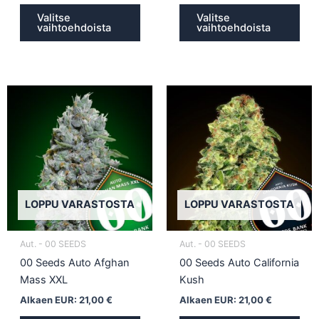
Valitse
Valitse
vaihtoehdoista
vaihtoehdoista
Tällä
Täll
tuotteella
tuot
on
on
useampi
use
muunnelma.
muu
Voit
Voit
tehdä
teh
LOPPU VARASTOSTA
LOPPU VARASTOSTA
valinnat
vali
tuotteen
tuot
Aut. - 00 SEEDS
Aut. - 00 SEEDS
sivulla.
sivul
00 Seeds Auto Afghan
00 Seeds Auto California
Mass XXL
Kush
Alkaen EUR:
21,00
€
Alkaen EUR:
21,00
€