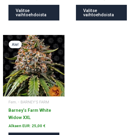
Valitse
Valitse
vaihtoehdoista
vaihtoehdoista
Tällä
Ale!
tuotteella
on
useampi
muunnelma.
Voit
tehdä
valinnat
tuotteen
Fem. - BARNEY'S FARM
sivulla.
Barney’s Farm White
Widow XXL
Alkaen EUR:
25,00
€