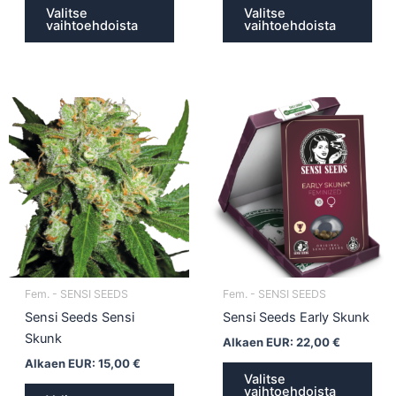
Valitse
Valitse
vaihtoehdoista
vaihtoehdoista
Tällä
Täll
tuotteella
tuot
on
on
useampi
use
muunnelma.
muu
Voit
Voit
tehdä
teh
valinnat
vali
tuotteen
tuot
Fem. - SENSI SEEDS
Fem. - SENSI SEEDS
sivulla.
sivul
Sensi Seeds Sensi
Sensi Seeds Early Skunk
Skunk
Alkaen EUR:
22,00
€
Alkaen EUR:
15,00
€
Valitse
vaihtoehdoista