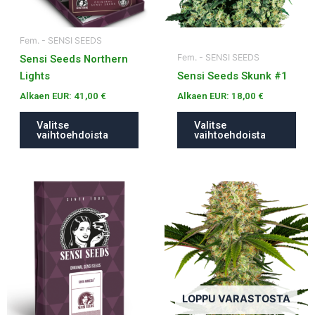
valinnat
valinnat
tuotteen
tuotteen
Fem. - SENSI SEEDS
sivulla.
sivulla.
Fem. - SENSI SEEDS
Sensi Seeds Northern
Lights
Sensi Seeds Skunk #1
Alkaen EUR:
41,00
€
Alkaen EUR:
18,00
€
Valitse
Valitse
vaihtoehdoista
vaihtoehdoista
Tällä
Tällä
tuotteella
tuotteella
on
on
useampi
useampi
muunnelma.
muunnelma.
Voit
Voit
tehdä
tehdä
LOPPU VARASTOSTA
valinnat
valinnat