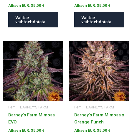
Alkaen EUR:
35,00
€
Alkaen EUR:
35,00
€
Valitse
Valitse
vaihtoehdoista
vaihtoehdoista
Tällä
Tällä
tuotteella
tuotteella
on
on
useampi
useampi
muunnelma.
muunnelma.
Voit
Voit
tehdä
tehdä
valinnat
valinnat
tuotteen
tuotteen
Fem. - BARNEY'S FARM
Fem. - BARNEY'S FARM
sivulla.
sivulla.
Barney’s Farm Mimosa
Barney’s Farm Mimosa x
EVO
Orange Punch
Alkaen EUR:
35,00
€
Alkaen EUR:
35,00
€