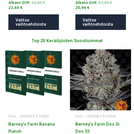
Alkaen EUR:
32,00
€
Alkaen EUR:
37,00
€
22,40
€
25,90
€
Valitse
Valitse
vaihtoehdoista
vaihtoehdoista
Top 20 Keräilijöiden Suosituimmat
Tällä
Tällä
tuotteella
tuotteella
on
on
useampi
useampi
muunnelma.
muunnelma.
Voit
Voit
tehdä
tehdä
valinnat
valinnat
tuotteen
tuotteen
Fem. - BARNEY'S FARM
Fem. - BARNEY'S FARM
sivulla.
sivulla.
Barney’s Farm Banana
Barney’s Farm Dos Si
Punch
Dos 33