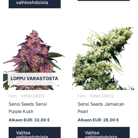
vaihtoehdoista
Tällä
Täll
tuotteella
tuot
on
on
useampi
use
muunnelma.
muu
Voit
Voit
tehdä
teh
LOPPU VARASTOSTA
valinnat
vali
tuotteen
tuot
Fem. - SENSI SEEDS
Fem. - SENSI SEEDS
sivulla.
sivul
Sensi Seeds Sensi
Sensi Seeds Jamaican
Purple Kush
Pearl
Alkaen EUR:
32,00
€
Alkaen EUR:
28,00
€
Valitse
Valitse
vaihtoehdoista
vaihtoehdoista