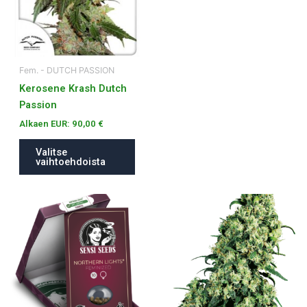
Voit
tehdä
valinnat
tuotteen
Fem. - DUTCH PASSION
sivulla.
Kerosene Krash Dutch
Passion
Alkaen EUR:
90,00
€
Valitse
vaihtoehdoista
Tällä
Tällä
tuotteella
tuotteella
on
on
useampi
useampi
muunnelma.
muunnelma.
Voit
Voit
tehdä
tehdä