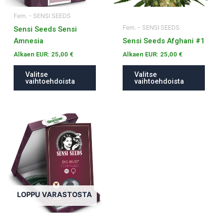
tuotteen
tuotteen
Fem. - SENSI SEEDS
sivulla.
sivulla.
Fem. - SENSI SEEDS
Sensi Seeds Sensi
Amnesia
Sensi Seeds Afghani #1
Alkaen EUR:
25,00
€
Alkaen EUR:
25,00
€
Valitse
Valitse
vaihtoehdoista
vaihtoehdoista
Tällä
tuotteella
on
useampi
muunnelma.
Voit
tehdä
LOPPU VARASTOSTA
valinnat
tuotteen