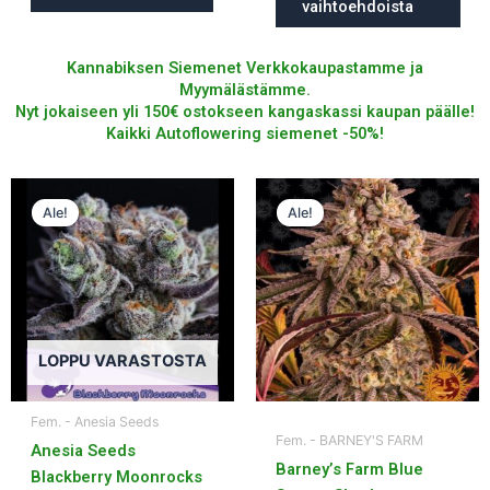
vaihtoehdoista
Kannabiksen Siemenet Verkkokaupastamme ja
Myymälästämme.
Nyt jokaiseen yli 150€ ostokseen kangaskassi kaupan päälle!
Kaikki Autoflowering siemenet -50%!
Tällä
Tällä
Ale!
Ale!
tuotteella
tuotteella
on
on
useampi
useampi
muunnelma.
muunnelma.
Voit
Voit
tehdä
tehdä
LOPPU VARASTOSTA
valinnat
valinnat
tuotteen
tuotteen
Fem. - Anesia Seeds
sivulla.
sivulla.
Fem. - BARNEY'S FARM
Anesia Seeds
Barney’s Farm Blue
Blackberry Moonrocks