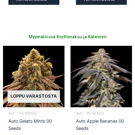
Myymälöissä Korttimaksu ja Käteinen
Tällä
Täll
tuotteella
tuot
on
on
useampi
use
muunnelma.
muu
Voit
Voit
tehdä
teh
LOPPU VARASTOSTA
valinnat
vali
tuotteen
tuot
Aut. - 00 SEEDS
Aut. - 00 SEEDS
sivulla.
sivul
Auto Gelato Mints 00
Auto Apple Bananas 00
Seeds
Seeds