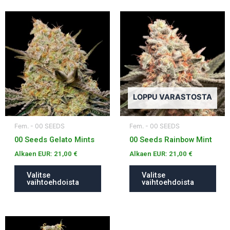
Tällä
Tällä
tuotteella
tuotteella
on
on
useampi
useampi
muunnelma.
muunnelma.
Voit
Voit
tehdä
tehdä
LOPPU VARASTOSTA
valinnat
valinnat
tuotteen
tuotteen
Fem. - 00 SEEDS
Fem. - 00 SEEDS
sivulla.
sivulla.
00 Seeds Gelato Mints
00 Seeds Rainbow Mint
Alkaen EUR:
21,00
€
Alkaen EUR:
21,00
€
Valitse
Valitse
vaihtoehdoista
vaihtoehdoista
Tällä