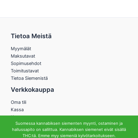
Tietoa Meistä
Myymälät
Maksutavat
Sopimusehdot
Toimitustavat
Tietoa Siemenistä
Verkkokauppa
Oma tili
Kassa
Kauppa
Suomessa kannabiksen siementen myynti, ostaminen ja
Ostoskori
hallussapito on sallittua. Kannabiksen siemenet eivät sisällä
Helsingin Myymälä
THC:tä. Emme myy siemeniä kylvötarkoitukseen.