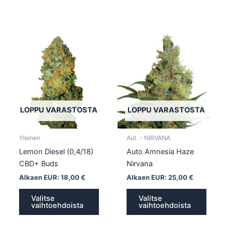
Tällä
Tällä
tuotteella
tuotte
on
on
useampi
usea
muunnelma.
muun
Voit
Voit
tehdä
tehd
LOPPU VARASTOSTA
LOPPU VARASTOSTA
valinnat
valin
tuotteen
tuott
Yleinen
Aut. - NIRVANA
sivulla.
sivull
Lemon Diesel (0,4/18)
Auto Amnesia Haze
CBD+ Buds
Nirvana
Alkaen EUR:
18,00
€
Alkaen EUR:
25,00
€
Valitse
Valitse
vaihtoehdoista
vaihtoehdoista