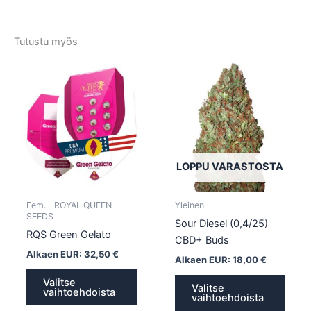
Tutustu myös
Tällä
Tällä
tuotteella
tuotte
on
on
useampi
usea
muunnelma.
muun
Voit
Voit
tehdä
tehd
LOPPU VARASTOSTA
valinnat
valin
tuotteen
tuott
Fem. - ROYAL QUEEN
Yleinen
sivulla.
sivull
SEEDS
Sour Diesel (0,4/25)
RQS Green Gelato
CBD+ Buds
Alkaen EUR:
32,50
€
Alkaen EUR:
18,00
€
Valitse
Valitse
vaihtoehdoista
vaihtoehdoista