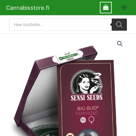
Siirry
Cannabisstore.fi
sisältöön
Products
search
Sensi
Seeds
Big
Bud
määrä