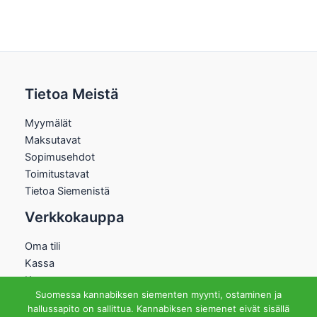
Tietoa Meistä
Myymälät
Maksutavat
Sopimusehdot
Toimitustavat
Tietoa Siemenistä
Verkkokauppa
Oma tili
Kassa
Kauppa
Suomessa kannabiksen siementen myynti, ostaminen ja
Ostoskori
hallussapito on sallittua. Kannabiksen siemenet eivät sisällä