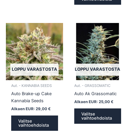
Tällä
Tällä
tuotteella
tuotte
on
on
useampi
usea
muunnelma.
muun
Voit
Voit
tehdä
tehd
LOPPU VARASTOSTA
LOPPU VARASTOSTA
valinnat
valin
tuotteen
tuott
Aut. - KANNABIA SEEDS
Aut. - GRASSOMATIC
sivulla.
sivull
Auto Brake-up Cake
Auto Ak Grassomatic
Kannabia Seeds
Alkaen EUR:
25,00
€
Alkaen EUR:
29,00
€
Valitse
vaihtoehdoista
Valitse
vaihtoehdoista