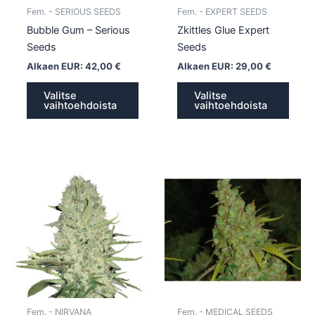
tuotteen
tuott
Fem. - SERIOUS SEEDS
Fem. - EXPERT SEEDS
sivulla.
sivull
Bubble Gum – Serious
Zkittles Glue Expert
Seeds
Seeds
Alkaen EUR:
42,00
€
Alkaen EUR:
29,00
€
Valitse
Valitse
vaihtoehdoista
vaihtoehdoista
Tällä
Tällä
tuotteella
tuotte
on
on
useampi
usea
muunnelma.
muun
Voit
Voit
tehdä
tehd
valinnat
valin
tuotteen
tuott
Fem. - NIRVANA
Fem. - MEDICAL SEEDS