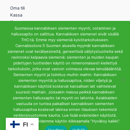
Oma tili
Kassa
Kauppa
Suomessa kannabiksen siementen myynti, ostaminen ja
Ostoskori
hallussapito on sallittua. Kannabiksen siemenet eivät sisällä
Helsingin Myymälä
THC:tä. Emme myy siemeniä kylvötarkoitukseen.
Cannabisstore.fi Suomen alueella myymät kannabiksen
Aukioloajat
siemenet ovat keräilyesineitä, geneettisiä säilytystuotteita sekä
Ma-Pe 12-18 La 12-15
ravinnoksi kelpaavia siemeniä: siementen ja muiden kaupan
Riihipellonkuja 3, 00390
pidettyjen tuotteiden käyttö on nimenomaisesti kiellettyä
Helsinki
tarkoituksiin, jotka ovat vastoin voimassa olevaa lainsäädäntöä.
info@cannabisstore.fi
Siementen myynti ja toimitus muihin maihin: Kannabiksen
siementen myyntiä ja hallussapitoa, niiden viljelyä ja
kannabiksen käyttöä koskevat kansalliset lait vaihtelevat
suuresti maittain. Joissakin maissa pelkkä kannabiksen
siementen hallussapito tai myynti on laitonta. Asiakkaiden
vastuulla on tuntea paikalliset kannabiksen siementen
hallussapitoa koskevat lakinsa ennen tilauksen tekemistä
Cannabisstore.fi | Kannabiksen Siemeniä Verkkokaupasta ja
verkkosivustomme kautta. Lue lisää evästeiden käytöstä.
Kivijalkamyymälästä. Helsinki
Hyväksyt evästeidemme käytön klikkaamalla ”Hyväksy kaikki”.
FI
Hyväksy
Hylkää