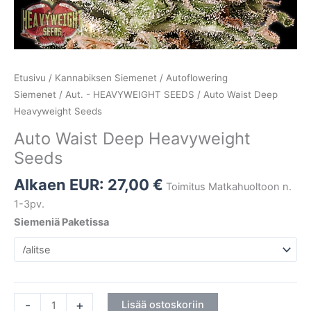
Etusivu
/
Kannabiksen Siemenet
/
Autoflowering
Siemenet
/
Aut. - HEAVYWEIGHT SEEDS
/ Auto Waist Deep
Heavyweight Seeds
Auto Waist Deep Heavyweight
Seeds
Alkaen EUR:
27,00
€
Toimitus Matkahuoltoon n.
1-3pv.
Siemeniä Paketissa
-
+
Lisää ostoskoriin