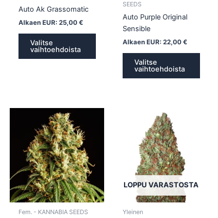
sivulla.
sivull
SEEDS
Auto Ak Grassomatic
Auto Purple Original
Alkaen EUR:
25,00
€
Sensible
Alkaen EUR:
22,00
€
Valitse
vaihtoehdoista
Valitse
vaihtoehdoista
Tällä
Tällä
tuotteella
tuotte
on
on
useampi
usea
muunnelma.
muun
Voit
Voit
tehdä
tehd
LOPPU VARASTOSTA
valinnat
valin
tuotteen
tuott
Fem. - KANNABIA SEEDS
Yleinen