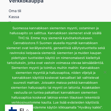
Verkkokauppa
Oma tili
Kassa
Kauppa
Suomessa kannabiksen siementen myynti, ostaminen ja
Ostoskori
hallussapito on sallittua. Kannabiksen siemenet eivät sisällä
Helsingin Myymälä
THC:tä. Emme myy siemeniä kylvötarkoitukseen.
Cannabisstore.fi Suomen alueella myymät kannabiksen
Aukioloajat
siemenet ovat keräilyesineitä, geneettisiä säilytystuotteita sekä
Ma-Pe 12-18 La 12-15
ravinnoksi kelpaavia siemeniä: siementen ja muiden kaupan
Riihipellonkuja 3, 00390
pidettyjen tuotteiden käyttö on nimenomaisesti kiellettyä
Helsinki
tarkoituksiin, jotka ovat vastoin voimassa olevaa lainsäädäntöä.
info@cannabisstore.fi
Siementen myynti ja toimitus muihin maihin: Kannabiksen
siementen myyntiä ja hallussapitoa, niiden viljelyä ja
kannabiksen käyttöä koskevat kansalliset lait vaihtelevat
suuresti maittain. Joissakin maissa pelkkä kannabiksen
siementen hallussapito tai myynti on laitonta. Asiakkaiden
vastuulla on tuntea paikalliset kannabiksen siementen
hallussapitoa koskevat lakinsa ennen tilauksen tekemistä
Cannabisstore.fi | Kannabiksen Siemeniä Verkkokaupasta ja
verkkosivustomme kautta. Lue lisää evästeiden käytöstä.
Kivijalkamyymälästä. Helsinki
Hyväksyt evästeidemme käytön klikkaamalla ”Hyväksy kaikki”.
FI