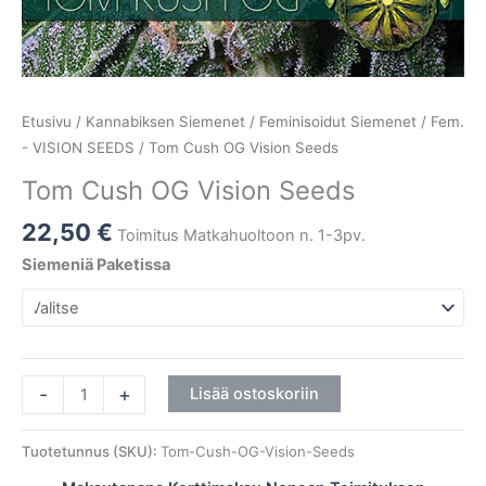
Etusivu
/
Kannabiksen Siemenet
/
Feminisoidut Siemenet
/
Fem.
- VISION SEEDS
/ Tom Cush OG Vision Seeds
Tom Cush OG Vision Seeds
22,50
€
Toimitus Matkahuoltoon n. 1-3pv.
Siemeniä Paketissa
-
+
Lisää ostoskoriin
Tuotetunnus (SKU):
Tom-Cush-OG-Vision-Seeds