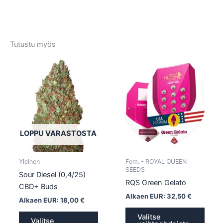
Tutustu myös
Tällä
Tällä
tuotteella
tuotte
on
on
useampi
usea
muunnelma.
muun
Voit
Voit
tehdä
tehd
LOPPU VARASTOSTA
valinnat
valin
tuotteen
tuott
Yleinen
Fem. - ROYAL QUEEN
sivulla.
sivull
SEEDS
Sour Diesel (0,4/25)
RQS Green Gelato
CBD+ Buds
Alkaen EUR:
32,50
€
Alkaen EUR:
18,00
€
Valitse
Valitse