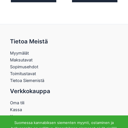
Tietoa Meistä
Myymälät
Maksutavat
Sopimusehdot
Toimitustavat
Tietoa Siemenistä
Verkkokauppa
Oma tili
Kassa
Kauppa
Suomessa kannabiksen siementen myynti, ostaminen ja
Ostoskori