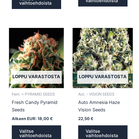
vaihtoehdoista
vaihtoehdoista
Tällä
Tällä
tuotteella
tuotte
on
on
useampi
usea
muunnelma.
muun
Voit
Voit
tehdä
tehd
LOPPU VARASTOSTA
LOPPU VARASTOSTA
valinnat
valin
tuotteen
tuott
Fem. > PYRAMID SEEDS
Aut. - VISION SEEDS
sivulla.
sivull
Fresh Candy Pyramid
Auto Amnesia Haze
Seeds
Vision Seeds
Alkaen EUR:
18,00
€
22,50
€
Valitse
Valitse
vaihtoehdoista
vaihtoehdoista