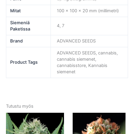
Mitat
100 × 100 × 20 mm (millimetri)
Siemeniä
4, 7
Paketissa
Brand
ADVANCED SEEDS
ADVANCED SEEDS, cannabis,
cannabis siemenet,
Product Tags
cannabisstore, Kannabis
siemenet
Tutustu myös
Tällä
Tällä
tuotteella
tuotte
on
on