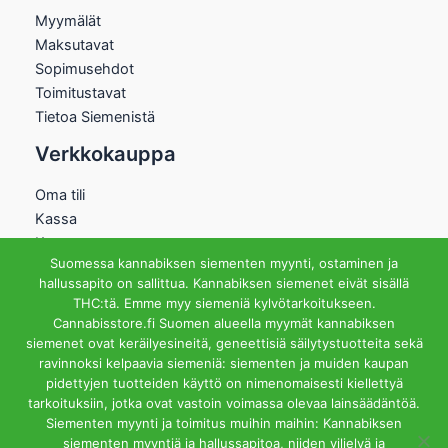
Myymälät
Maksutavat
Sopimusehdot
Toimitustavat
Tietoa Siemenistä
Verkkokauppa
Oma tili
Kassa
Kauppa
Suomessa kannabiksen siementen myynti, ostaminen ja
Ostoskori
hallussapito on sallittua. Kannabiksen siemenet eivät sisällä
Helsingin Myymälä
THC:tä. Emme myy siemeniä kylvötarkoitukseen.
Cannabisstore.fi Suomen alueella myymät kannabiksen
Aukioloajat
siemenet ovat keräilyesineitä, geneettisiä säilytystuotteita sekä
Ma-Pe 12-18 La 12-15
ravinnoksi kelpaavia siemeniä: siementen ja muiden kaupan
Riihipellonkuja 3, 00390
pidettyjen tuotteiden käyttö on nimenomaisesti kiellettyä
Helsinki
tarkoituksiin, jotka ovat vastoin voimassa olevaa lainsäädäntöä.
info@cannabisstore.fi
Siementen myynti ja toimitus muihin maihin: Kannabiksen
siementen myyntiä ja hallussapitoa, niiden viljelyä ja