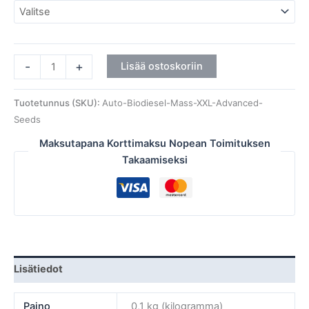
-
+
Lisää ostoskoriin
Tuotetunnus (SKU):
Auto-Biodiesel-Mass-XXL-Advanced-
Seeds
Maksutapana Korttimaksu Nopean Toimituksen
Takaamiseksi
Lisätiedot
Paino
0,1 kg (kilogramma)