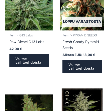
useampi
usea
muunnelma.
muun
Voit
Voit
tehdä
tehd
LOPPU VARASTOSTA
valinnat
valin
tuotteen
tuott
Fem. - G13 Labs
Fem. > PYRAMID SEEDS
sivulla.
sivull
Raw Diesel G13 Labs
Fresh Candy Pyramid
Seeds
42,00
€
Alkaen EUR:
18,00
€
Valitse
vaihtoehdoista
Valitse
vaihtoehdoista
Tällä
Tällä
tuotteella
tuotte
on
on
useampi
usea