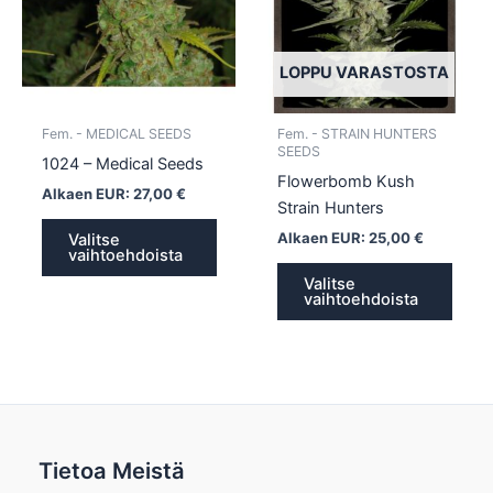
muunnelma.
muun
Voit
Voit
tehdä
tehd
LOPPU VARASTOSTA
valinnat
valin
tuotteen
tuott
Fem. - MEDICAL SEEDS
Fem. - STRAIN HUNTERS
sivulla.
sivull
SEEDS
1024 – Medical Seeds
Flowerbomb Kush
Alkaen EUR:
27,00
€
Strain Hunters
Alkaen EUR:
25,00
€
Valitse
vaihtoehdoista
Valitse
vaihtoehdoista
Tietoa Meistä