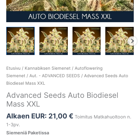
Etusivu
/
Kannabiksen Siemenet
/
Autoflowering
Siemenet
/
Aut. - ADVANCED SEEDS
/ Advanced Seeds Auto
Biodiesel Mass XXL
Advanced Seeds Auto Biodiesel
Mass XXL
Alkaen EUR:
21,00
€
Toimitus Matkahuoltoon n.
1-3pv.
Siemeniä Paketissa