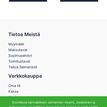
Tietoa Meistä
Myymälät
Maksutavat
Sopimusehdot
Toimitustavat
Tietoa Siemenistä
Verkkokauppa
Oma tili
Kassa
Kauppa
Suomessa kannabiksen siementen myynti, ostaminen ja
Ostoskori