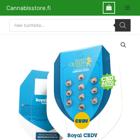
Siirry
Cannabisstore.fi
sisältöön
Products
search
RQS
Royal
CBDV
Automatic
CBD
määrä