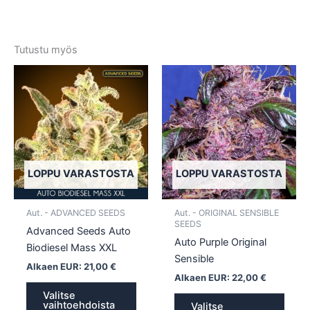
Tutustu myös
Tällä
Tällä
tuotteella
tuotte
on
on
useampi
usea
muunnelma.
muun
Voit
Voit
tehdä
tehd
LOPPU VARASTOSTA
LOPPU VARASTOSTA
valinnat
valin
tuotteen
tuott
Aut. - ADVANCED SEEDS
Aut. - ORIGINAL SENSIBLE
sivulla.
sivull
SEEDS
Advanced Seeds Auto
Auto Purple Original
Biodiesel Mass XXL
Sensible
Alkaen EUR:
21,00
€
Alkaen EUR:
22,00
€
Valitse
vaihtoehdoista
Valitse