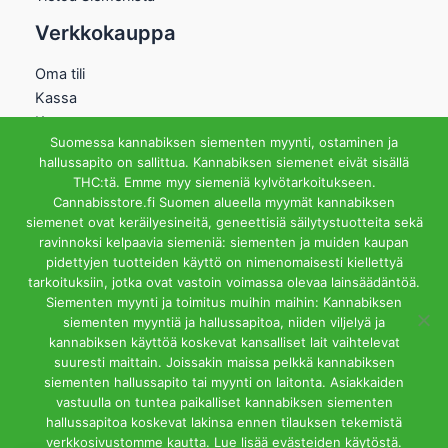
Verkkokauppa
Oma tili
Kassa
Kauppa
Suomessa kannabiksen siementen myynti, ostaminen ja
Ostoskori
hallussapito on sallittua. Kannabiksen siemenet eivät sisällä
Helsingin Myymälä
THC:tä. Emme myy siemeniä kylvötarkoitukseen.
Cannabisstore.fi Suomen alueella myymät kannabiksen
Aukioloajat
siemenet ovat keräilyesineitä, geneettisiä säilytystuotteita sekä
Ma-Pe 12-18 La 12-15
ravinnoksi kelpaavia siemeniä: siementen ja muiden kaupan
Riihipellonkuja 3, 00390
pidettyjen tuotteiden käyttö on nimenomaisesti kiellettyä
Helsinki
tarkoituksiin, jotka ovat vastoin voimassa olevaa lainsäädäntöä.
info@cannabisstore.fi
Siementen myynti ja toimitus muihin maihin: Kannabiksen
siementen myyntiä ja hallussapitoa, niiden viljelyä ja
kannabiksen käyttöä koskevat kansalliset lait vaihtelevat
suuresti maittain. Joissakin maissa pelkkä kannabiksen
siementen hallussapito tai myynti on laitonta. Asiakkaiden
vastuulla on tuntea paikalliset kannabiksen siementen
hallussapitoa koskevat lakinsa ennen tilauksen tekemistä
Cannabisstore.fi | Kannabiksen Siemeniä Verkkokaupasta ja
verkkosivustomme kautta. Lue lisää evästeiden käytöstä.