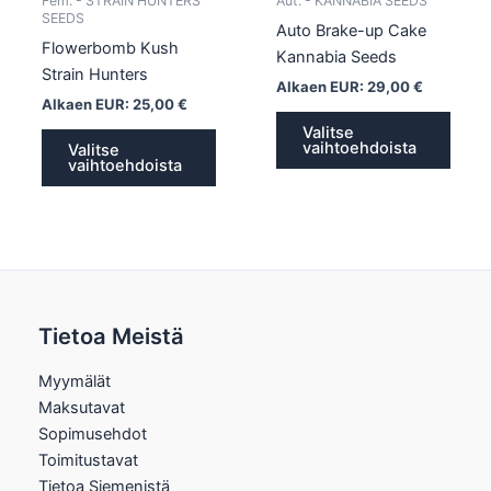
Fem. - STRAIN HUNTERS
Aut. - KANNABIA SEEDS
sivulla.
sivull
SEEDS
Auto Brake-up Cake
Flowerbomb Kush
Kannabia Seeds
Strain Hunters
Alkaen EUR:
29,00
€
Alkaen EUR:
25,00
€
Valitse
vaihtoehdoista
Valitse
vaihtoehdoista
Tietoa Meistä
Myymälät
Maksutavat
Sopimusehdot
Toimitustavat
Tietoa Siemenistä