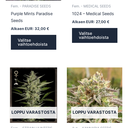
tuotteen
tuott
Fem. - PARADISE SEEDS
Fem. - MEDICAL SEEDS
sivulla.
sivull
Purple Mints Paradise
1024 – Medical Seeds
Seeds
Alkaen EUR:
27,00
€
Alkaen EUR:
32,00
€
Valitse
vaihtoehdoista
Valitse
vaihtoehdoista
Tällä
Tällä
tuotteella
tuotte
on
on
useampi
usea
muunnelma.
muun
Voit
Voit
tehdä
tehd
LOPPU VARASTOSTA
LOPPU VARASTOSTA
valinnat
valin
tuotteen
tuott