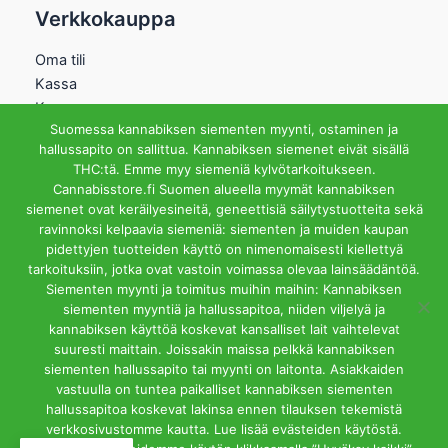
Verkkokauppa
Oma tili
Kassa
Kauppa
Suomessa kannabiksen siementen myynti, ostaminen ja
Ostoskori
hallussapito on sallittua. Kannabiksen siemenet eivät sisällä
Helsingin Myymälä
THC:tä. Emme myy siemeniä kylvötarkoitukseen.
Cannabisstore.fi Suomen alueella myymät kannabiksen
Aukioloajat
siemenet ovat keräilyesineitä, geneettisiä säilytystuotteita sekä
Ma-Pe 12-18 La 12-15
ravinnoksi kelpaavia siemeniä: siementen ja muiden kaupan
Riihipellonkuja 3, 00390
pidettyjen tuotteiden käyttö on nimenomaisesti kiellettyä
Helsinki
tarkoituksiin, jotka ovat vastoin voimassa olevaa lainsäädäntöä.
info@cannabisstore.fi
Siementen myynti ja toimitus muihin maihin: Kannabiksen
siementen myyntiä ja hallussapitoa, niiden viljelyä ja
kannabiksen käyttöä koskevat kansalliset lait vaihtelevat
suuresti maittain. Joissakin maissa pelkkä kannabiksen
siementen hallussapito tai myynti on laitonta. Asiakkaiden
vastuulla on tuntea paikalliset kannabiksen siementen
hallussapitoa koskevat lakinsa ennen tilauksen tekemistä
Cannabisstore.fi | Kannabiksen Siemeniä Verkkokaupasta ja
verkkosivustomme kautta. Lue lisää evästeiden käytöstä.
Kivijalkamyymälästä. Helsinki