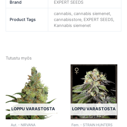
Brand
EXPERT SEEDS
cannabis, cannabis siemenet,
Product Tags
cannabisstore, EXPERT SEEDS,
Kannabis siemenet
Tutustu myös
Tällä
Tällä
tuotteella
tuotte
on
on
useampi
usea
muunnelma.
muun
Voit
Voit
tehdä
tehd
LOPPU VARASTOSTA
LOPPU VARASTOSTA
valinnat
valin
tuotteen
tuott
Aut. - NIRVANA
Fem. - STRAIN HUNTERS