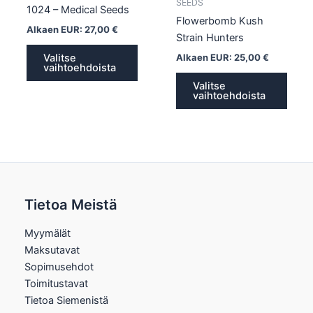
sivulla.
sivull
SEEDS
1024 – Medical Seeds
Flowerbomb Kush
Alkaen EUR:
27,00
€
Strain Hunters
Alkaen EUR:
25,00
€
Valitse
vaihtoehdoista
Valitse
vaihtoehdoista
Tietoa Meistä
Myymälät
Maksutavat
Sopimusehdot
Toimitustavat
Tietoa Siemenistä