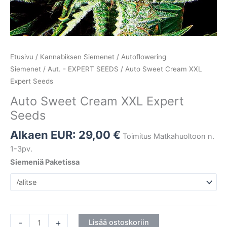
Etusivu
/
Kannabiksen Siemenet
/
Autoflowering
Siemenet
/
Aut. - EXPERT SEEDS
/ Auto Sweet Cream XXL
Expert Seeds
Auto Sweet Cream XXL Expert
Seeds
Alkaen EUR:
29,00
€
Toimitus Matkahuoltoon n.
1-3pv.
Siemeniä Paketissa
-
+
Lisää ostoskoriin