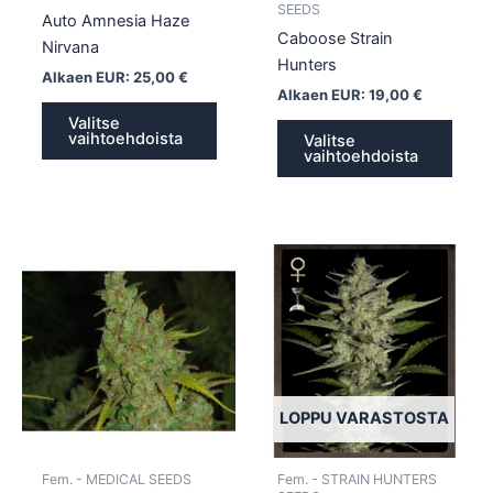
sivulla.
sivull
SEEDS
Auto Amnesia Haze
Caboose Strain
Nirvana
Hunters
Alkaen EUR:
25,00
€
Alkaen EUR:
19,00
€
Valitse
vaihtoehdoista
Valitse
vaihtoehdoista
Tällä
Tällä
tuotteella
tuotte
on
on
useampi
usea
muunnelma.
muun
Voit
Voit
tehdä
tehd
LOPPU VARASTOSTA
valinnat
valin
tuotteen
tuott
Fem. - MEDICAL SEEDS
Fem. - STRAIN HUNTERS