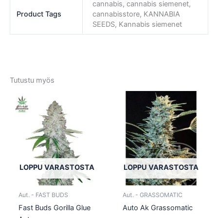
cannabis, cannabis siemenet,
Product Tags
cannabisstore, KANNABIA
SEEDS, Kannabis siemenet
Tutustu myös
Tällä
Tällä
tuotteella
tuotte
on
on
useampi
usea
muunnelma.
muun
Voit
Voit
tehdä
tehd
LOPPU VARASTOSTA
LOPPU VARASTOSTA
valinnat
valin
tuotteen
tuott
Aut. - FAST BUDS
Aut. - GRASSOMATIC
sivulla.
sivull
Fast Buds Gorilla Glue
Auto Ak Grassomatic