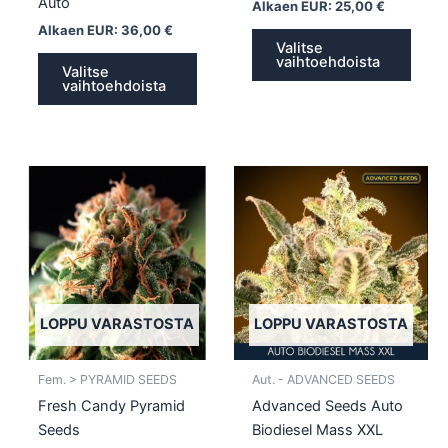
Auto
Alkaen EUR:
25,00
€
Alkaen EUR:
36,00
€
Valitse
vaihtoehdoista
Valitse
vaihtoehdoista
Tällä
Tällä
tuotteella
tuotte
on
on
useampi
usea
muunnelma.
muun
Voit
Voit
tehdä
tehd
LOPPU VARASTOSTA
LOPPU VARASTOSTA
valinnat
valin
tuotteen
tuott
Fem. > PYRAMID SEEDS
Aut. - ADVANCED SEEDS
sivulla.
sivull
Fresh Candy Pyramid
Advanced Seeds Auto
Seeds
Biodiesel Mass XXL