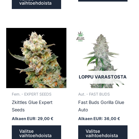
vaihtoehdoista
Tällä
Tällä
tuotteella
tuotte
on
on
useampi
usea
muunnelma.
muun
Voit
Voit
tehdä
tehd
LOPPU VARASTOSTA
valinnat
valin
tuotteen
tuott
Fem. - EXPERT SEEDS
Aut. - FAST BUDS
sivulla.
sivull
Zkittles Glue Expert
Fast Buds Gorilla Glue
Seeds
Auto
Alkaen EUR:
29,00
€
Alkaen EUR:
36,00
€
Valitse
Valitse
vaihtoehdoista
vaihtoehdoista