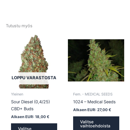
Tutustu myös
Tällä
Tällä
tuotteella
tuotte
on
on
useampi
usea
muunnelma.
muun
Voit
Voit
tehdä
tehd
LOPPU VARASTOSTA
valinnat
valin
tuotteen
tuott
Yleinen
Fem. - MEDICAL SEEDS
sivulla.
sivull
Sour Diesel (0,4/25)
1024 – Medical Seeds
CBD+ Buds
Alkaen EUR:
27,00
€
Alkaen EUR:
18,00
€
Valitse
vaihtoehdoista
Valitse