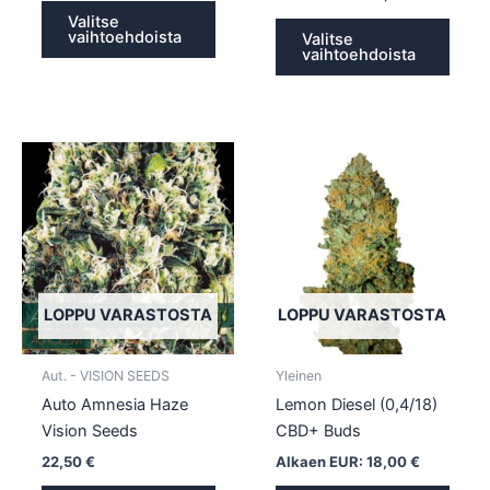
Valitse
vaihtoehdoista
Valitse
vaihtoehdoista
Tällä
Tällä
tuotteella
tuotte
on
on
useampi
usea
muunnelma.
muun
Voit
Voit
tehdä
tehd
LOPPU VARASTOSTA
LOPPU VARASTOSTA
valinnat
valin
tuotteen
tuott
Aut. - VISION SEEDS
Yleinen
sivulla.
sivull
Auto Amnesia Haze
Lemon Diesel (0,4/18)
Vision Seeds
CBD+ Buds
22,50
€
Alkaen EUR:
18,00
€