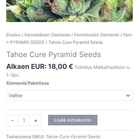
Etusivu
/
Kannabiksen Siemenet
/
Feminisoidut Siemenet
/
Fem.
> PYRAMID SEEDS
/ Tahoe Cure Pyramid Seeds
Tahoe Cure Pyramid Seeds
Alkaen EUR:
18,00
€
Toimitus Matkahuoltoon n.
1-3pv.
Siemeniä Paketissa
-
+
Lisää ostoskoriin
Tuotetunnus (SKU):
Tahoe-Cure-Pyramid-Seeds