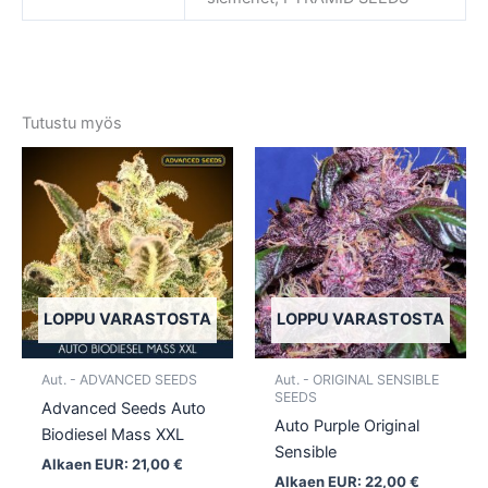
Tutustu myös
Tällä
Tällä
tuotteella
tuotte
on
on
useampi
usea
muunnelma.
muun
Voit
Voit
tehdä
tehd
LOPPU VARASTOSTA
LOPPU VARASTOSTA
valinnat
valin
tuotteen
tuott
Aut. - ADVANCED SEEDS
Aut. - ORIGINAL SENSIBLE
sivulla.
sivull
SEEDS
Advanced Seeds Auto
Auto Purple Original
Biodiesel Mass XXL
Sensible
Alkaen EUR:
21,00
€
Alkaen EUR:
22,00
€