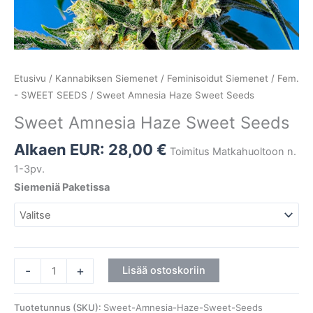
Etusivu
/
Kannabiksen Siemenet
/
Feminisoidut Siemenet
/
Fem.
- SWEET SEEDS
/ Sweet Amnesia Haze Sweet Seeds
Sweet Amnesia Haze Sweet Seeds
Alkaen EUR:
28,00
€
Toimitus Matkahuoltoon n.
1-3pv.
Siemeniä Paketissa
-
+
Lisää ostoskoriin
Tuotetunnus (SKU):
Sweet-Amnesia-Haze-Sweet-Seeds