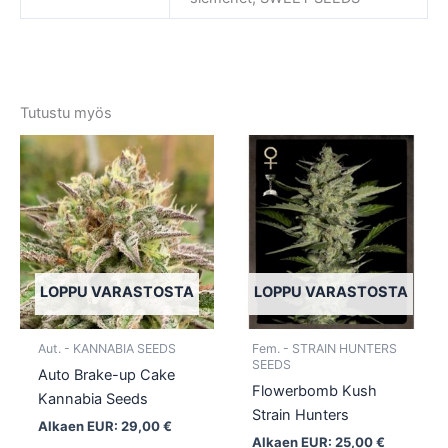
Tutustu myös
Tällä
Tällä
tuotteella
tuotte
on
on
useampi
usea
muunnelma.
muun
Voit
Voit
tehdä
tehd
LOPPU VARASTOSTA
LOPPU VARASTOSTA
valinnat
valin
tuotteen
tuott
Aut. - KANNABIA SEEDS
Fem. - STRAIN HUNTERS
sivulla.
sivull
SEEDS
Auto Brake-up Cake
Flowerbomb Kush
Kannabia Seeds
Strain Hunters
Alkaen EUR:
29,00
€
Alkaen EUR:
25,00
€