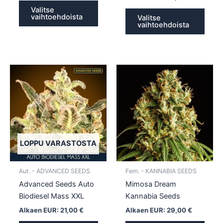
Valitse
vaihtoehdoista
Valitse
vaihtoehdoista
Tällä
Tällä
tuotteella
tuotte
on
on
useampi
usea
muunnelma.
muun
Voit
Voit
tehdä
tehd
LOPPU VARASTOSTA
valinnat
valin
tuotteen
tuott
Aut. - ADVANCED SEEDS
Fem. - KANNABIA SEEDS
sivulla.
sivull
Advanced Seeds Auto
Mimosa Dream
Biodiesel Mass XXL
Kannabia Seeds
Alkaen EUR:
21,00
€
Alkaen EUR:
29,00
€