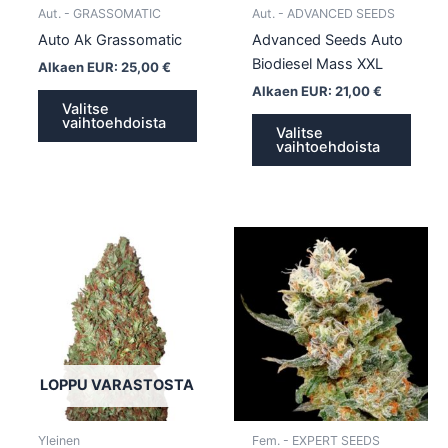
tuotteen
tuott
Aut. - GRASSOMATIC
Aut. - ADVANCED SEEDS
sivulla.
sivull
Auto Ak Grassomatic
Advanced Seeds Auto
Biodiesel Mass XXL
Alkaen EUR:
25,00
€
Alkaen EUR:
21,00
€
Valitse
vaihtoehdoista
Valitse
vaihtoehdoista
Tällä
Tällä
tuotteella
tuotte
on
on
useampi
usea
muunnelma.
muun
Voit
Voit
tehdä
tehd
LOPPU VARASTOSTA
valinnat
valin
tuotteen
tuott
Yleinen
Fem. - EXPERT SEEDS