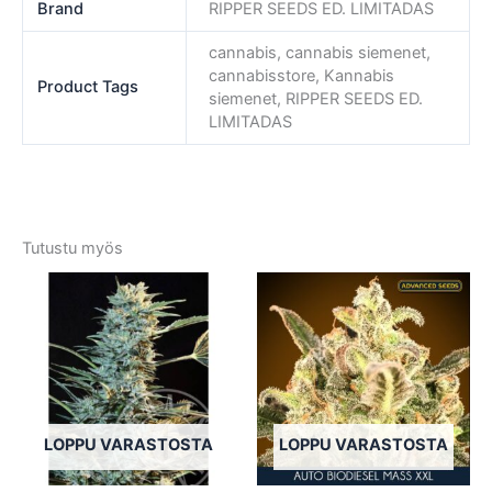
Brand
RIPPER SEEDS ED. LIMITADAS
cannabis, cannabis siemenet,
cannabisstore, Kannabis
Product Tags
siemenet, RIPPER SEEDS ED.
LIMITADAS
Tutustu myös
Tällä
Tällä
tuotteella
tuotte
on
on
useampi
usea
muunnelma.
muun
Voit
Voit
tehdä
tehd
LOPPU VARASTOSTA
LOPPU VARASTOSTA
valinnat
valin