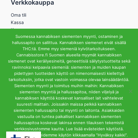
Verkkokauppa
Oma tili
Kassa
Kauppa
Suomessa kannabiksen siementen myynti, ostaminen ja
Ostoskori
hallussapito on sallittua. Kannabiksen siemenet eivät sisällä
Helsingin Myymälä
THC:tä. Emme myy siemeniä kylvötarkoitukseen.
Cannabisstore.fi Suomen alueella myymät kannabiksen
Aukioloajat
siemenet ovat keräilyesineitä, geneettisiä säilytystuotteita sekä
Ma-Pe 12-18 La 12-15
ravinnoksi kelpaavia siemeniä: siementen ja muiden kaupan
Riihipellonkuja 3, 00390
pidettyjen tuotteiden käyttö on nimenomaisesti kiellettyä
Helsinki
tarkoituksiin, jotka ovat vastoin voimassa olevaa lainsäädäntöä.
info@cannabisstore.fi
Siementen myynti ja toimitus muihin maihin: Kannabiksen
siementen myyntiä ja hallussapitoa, niiden viljelyä ja
kannabiksen käyttöä koskevat kansalliset lait vaihtelevat
suuresti maittain. Joissakin maissa pelkkä kannabiksen
siementen hallussapito tai myynti on laitonta. Asiakkaiden
vastuulla on tuntea paikalliset kannabiksen siementen
hallussapitoa koskevat lakinsa ennen tilauksen tekemistä
Cannabisstore.fi | Kannabiksen Siemeniä Verkkokaupasta ja
verkkosivustomme kautta. Lue lisää evästeiden käytöstä.
Kivijalkamyymälästä. Helsinki
Hyväksyt evästeidemme käytön klikkaamalla ”Hyväksy kaikki”.