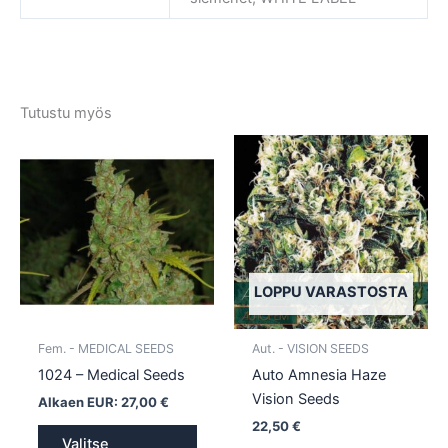
Tutustu myös
Tällä
Tällä
tuotteella
tuotte
on
on
useampi
usea
muunnelma.
muun
Voit
Voit
tehdä
tehd
LOPPU VARASTOSTA
valinnat
valin
tuotteen
tuott
Fem. - MEDICAL SEEDS
Aut. - VISION SEEDS
sivulla.
sivull
1024 – Medical Seeds
Auto Amnesia Haze
Vision Seeds
Alkaen EUR:
27,00
€
22,50
€
Valitse