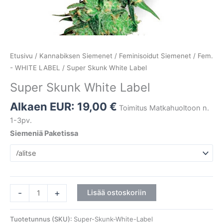
Etusivu
/
Kannabiksen Siemenet
/
Feminisoidut Siemenet
/
Fem.
- WHITE LABEL
/ Super Skunk White Label
Super Skunk White Label
Alkaen EUR:
19,00
€
Toimitus Matkahuoltoon n.
1-3pv.
Siemeniä Paketissa
-
+
Lisää ostoskoriin
Tuotetunnus (SKU):
Super-Skunk-White-Label