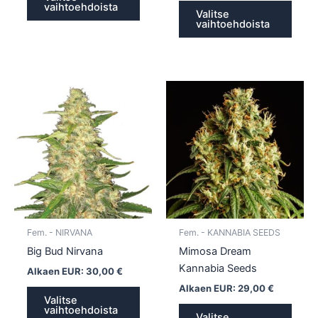
vaihtoehdoista
Valitse
vaihtoehdoista
Tällä
Tällä
tuotteella
tuotte
on
on
useampi
usea
muunnelma.
muun
Voit
Voit
tehdä
tehd
valinnat
valin
tuotteen
tuott
Fem. - NIRVANA
Fem. - KANNABIA SEEDS
sivulla.
sivull
Big Bud Nirvana
Mimosa Dream
Kannabia Seeds
Alkaen EUR:
30,00
€
Alkaen EUR:
29,00
€
Valitse
vaihtoehdoista
Valitse