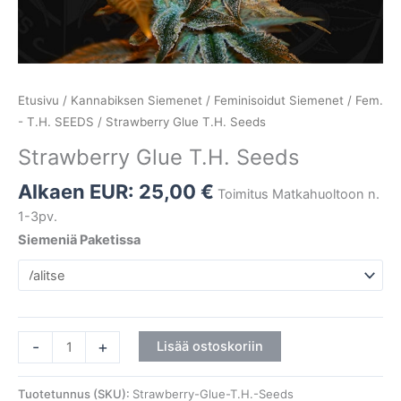
Etusivu
/
Kannabiksen Siemenet
/
Feminisoidut Siemenet
/
Fem.
- T.H. SEEDS
/ Strawberry Glue T.H. Seeds
Strawberry Glue T.H. Seeds
Alkaen EUR:
25,00
€
Toimitus Matkahuoltoon n.
1-3pv.
Siemeniä Paketissa
-
+
Lisää ostoskoriin
Tuotetunnus (SKU):
Strawberry-Glue-T.H.-Seeds