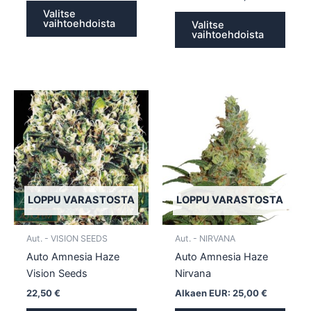
Valitse
vaihtoehdoista
Valitse
vaihtoehdoista
Tällä
Tällä
tuotteella
tuotte
on
on
useampi
usea
muunnelma.
muun
Voit
Voit
tehdä
tehd
LOPPU VARASTOSTA
LOPPU VARASTOSTA
valinnat
valin
tuotteen
tuott
Aut. - VISION SEEDS
Aut. - NIRVANA
sivulla.
sivull
Auto Amnesia Haze
Auto Amnesia Haze
Vision Seeds
Nirvana
22,50
€
Alkaen EUR:
25,00
€