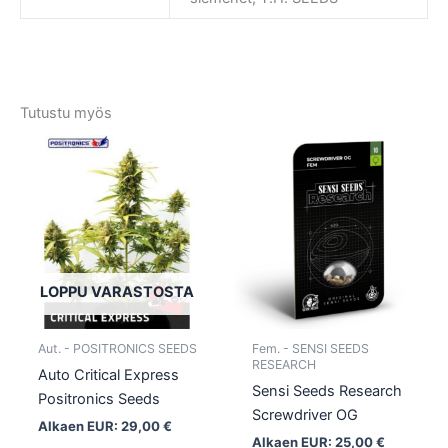
Tutustu myös
Tällä
Tällä
tuotteella
tuotte
on
on
useampi
usea
muunnelma.
muun
Voit
Voit
tehdä
tehd
LOPPU VARASTOSTA
valinnat
valin
tuotteen
tuott
Aut. - POSITRONICS SEEDS
Fem. - SENSI SEEDS
sivulla.
sivull
RESEARCH
Auto Critical Express
Sensi Seeds Research
Positronics Seeds
Screwdriver OG
Alkaen EUR:
29,00
€
Alkaen EUR:
25,00
€