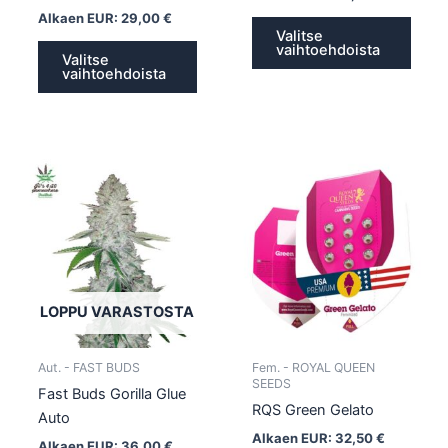
Alkaen EUR:
29,00
€
Valitse
vaihtoehdoista
Valitse
vaihtoehdoista
Tällä
Tällä
tuotteella
tuotte
on
on
useampi
usea
muunnelma.
muun
Voit
Voit
tehdä
tehd
LOPPU VARASTOSTA
valinnat
valin
tuotteen
tuott
Aut. - FAST BUDS
Fem. - ROYAL QUEEN
sivulla.
sivull
SEEDS
Fast Buds Gorilla Glue
RQS Green Gelato
Auto
Alkaen EUR:
32,50
€
Alkaen EUR:
36,00
€