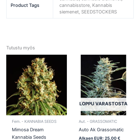
Product Tags
cannabisstore, Kannabis
siemenet, SEEDSTOCKERS
Tutustu myös
Tällä
Tällä
tuotteella
tuotte
on
on
useampi
usea
muunnelma.
muun
Voit
Voit
tehdä
tehd
LOPPU VARASTOSTA
valinnat
valin
tuotteen
tuott
Fem. - KANNABIA SEEDS
Aut. - GRASSOMATIC
sivulla.
sivull
Mimosa Dream
Auto Ak Grassomatic
Kannabia Seeds
Alkaen EUR:
25,00
€