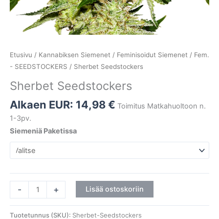
Etusivu
/
Kannabiksen Siemenet
/
Feminisoidut Siemenet
/
Fem.
- SEEDSTOCKERS
/ Sherbet Seedstockers
Sherbet Seedstockers
Alkaen EUR:
14,98
€
Toimitus Matkahuoltoon n.
1-3pv.
Siemeniä Paketissa
-
+
Lisää ostoskoriin
Tuotetunnus (SKU):
Sherbet-Seedstockers