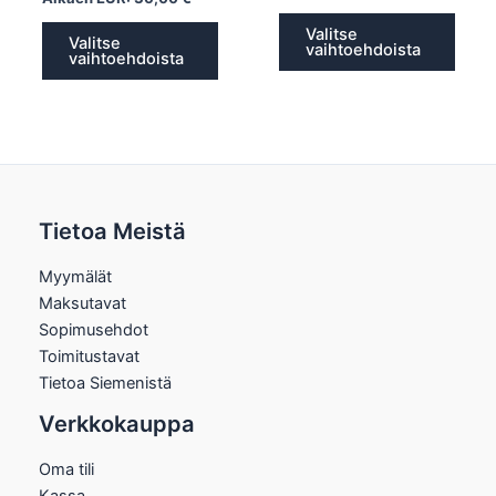
Valitse
Valitse
vaihtoehdoista
vaihtoehdoista
Tietoa Meistä
Myymälät
Maksutavat
Sopimusehdot
Toimitustavat
Tietoa Siemenistä
Verkkokauppa
Oma tili