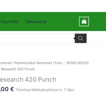
Myymälät
Maksutavat
emenet
/
Feminisoidut Siemenet
/
Fem. - SENSI SEEDS
s Research 420 Punch
Research 420 Punch
7,00
€
Toimitus Matkahuoltoon n. 1-3pv.