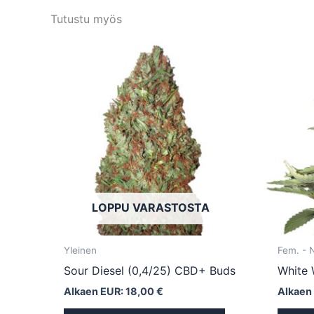
Tutustu myös
Tällä
tuotteella
on
useampi
muunnelma.
Voit
tehdä
valinnat
tuotteen
LOPPU VARASTOSTA
sivulla.
Yleinen
Fem. -
Sour Diesel (0,4/25) CBD+ Buds
White 
Alkaen EUR:
18,00
€
Alkaen