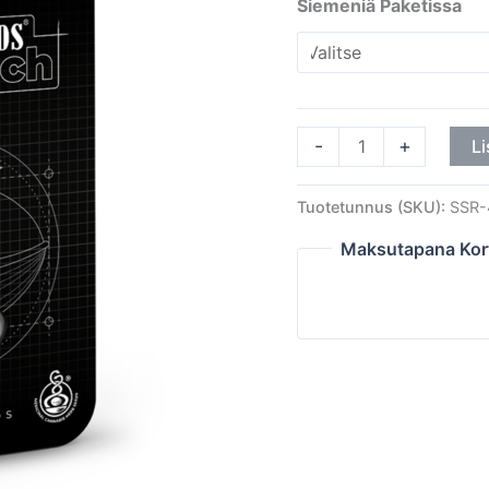
Siemeniä Paketissa
-
+
Li
Tuotetunnus (SKU):
SSR-
Maksutapana Kor