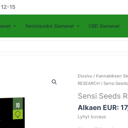
 12-15
menet
Feminisoidut Siemenet
CBD Siemenet
Sensi
Etusivu
/
Kannabiksen Si
Seeds
RESEARCH
/ Sensi Seed
Research
Sensi Seeds 
420
Punch
Alkaen EUR:
1
määrä
Lyhyt kuvaus