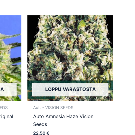
Tällä
Tällä
tuotteella
tuotteella
on
on
useampi
useampi
muunnelma.
muunnelma.
Voit
Voit
tehdä
tehdä
valinnat
valinnat
tuotteen
tuotteen
TA
LOPPU VARASTOSTA
sivulla.
sivulla.
EEDS
Aut. - VISION SEEDS
iginal
Auto Amnesia Haze Vision
Seeds
22,50
€