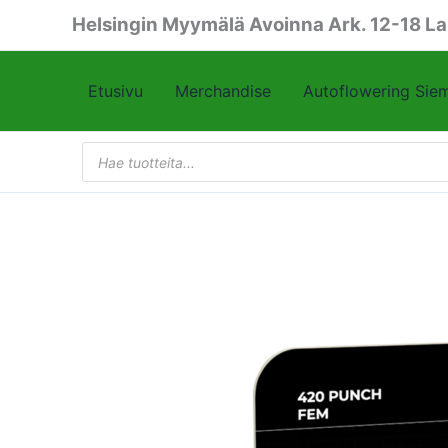
Siirry
Helsingin Myymälä Avoinna Ark. 12-18 La
sisältöön
Etusivu
Merchandise
Autoflowering Sie
Products
search