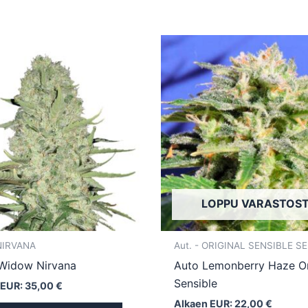
Tällä
tuotteella
on
useampi
muunnelma.
Voit
tehdä
valinnat
tuotteen
LOPPU VARASTOS
sivulla.
 NIRVANA
Aut. - ORIGINAL SENSIBLE S
Widow Nirvana
Auto Lemonberry Haze Or
Sensible
 EUR:
35,00
€
Alkaen EUR:
22,00
€