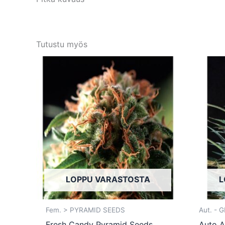
Tutustu myös
Tällä
tuotteella
on
useampi
muunnelma.
Voit
tehdä
valinnat
tuotteen
LOPPU VARASTOSTA
L
sivulla.
Fem. > PYRAMID SEEDS
Aut. -
Fresh Candy Pyramid Seeds
Auto A