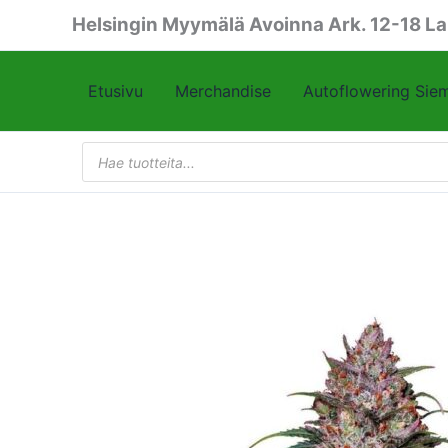
Siirry
Helsingin Myymälä Avoinna Ark. 12-18 La
sisältöön
Etusivu
Merchandise
Autoflowering Sie
Products
search