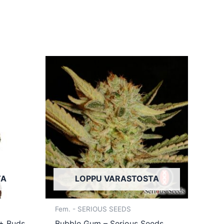
Tällä
Tällä
tuotteella
tuotteella
on
on
useampi
useampi
muunnelma.
muunnelma.
Voit
Voit
tehdä
tehdä
valinnat
valinnat
tuotteen
tuotteen
TA
LOPPU VARASTOSTA
sivulla.
sivulla.
Fem. - SERIOUS SEEDS
D+ Buds
Bubble Gum – Serious Seeds