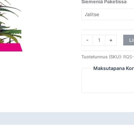
Siemeniä Paketissa
-
+
Li
Tuotetunnus (SKU):
RQS-
Maksutapana Kor