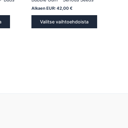
Alkaen EUR:
42,00
€
a
Valitse vaihtoehdoista