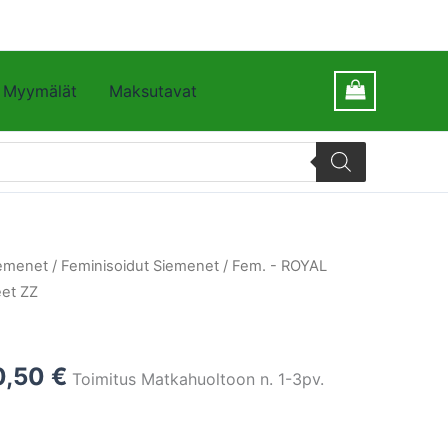
Myymälät
Maksutavat
emenet
/
Feminisoidut Siemenet
/
Fem. - ROYAL
et ZZ
Z
0,50
€
Toimitus Matkahuoltoon n. 1-3pv.