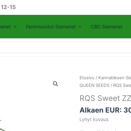
 12-15
menet
Feminisoidut Siemenet
CBD Siemenet
RQS
Etusivu
/
Kannabiksen Si
Sweet
QUEEN SEEDS
/ RQS Swe
ZZ
RQS Sweet Z
määrä
Alkaen EUR:
3
Lyhyt kuvaus