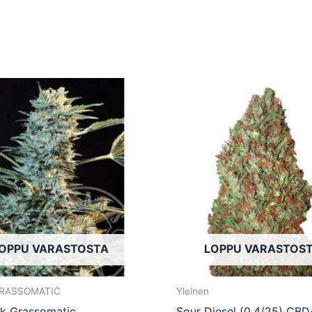
Tällä
tuotteella
on
useampi
muunnelma.
Voit
tehdä
valinnat
tuotteen
OPPU VARASTOSTA
LOPPU VARASTOS
sivulla.
 GRASSOMATIC
Yleinen
k Grassomatic
Sour Diesel (0,4/25) CB