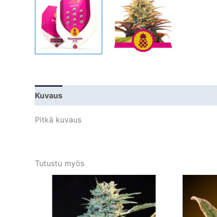
Kuvaus
Lisätiedot
Pitkä kuvaus
Tutustu myös
Tällä
tuotteella
on