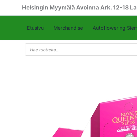
Siirry
Helsingin Myymälä Avoinna Ark. 12-18 La
sisältöön
Etusivu
Merchandise
Autoflowering Sie
Products
search