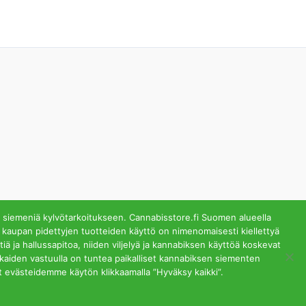
 siemeniä kylvötarkoitukseen. Cannabisstore.fi Suomen alueella
 kaupan pidettyjen tuotteiden käyttö on nimenomaisesti kiellettyä
ä ja hallussapitoa, niiden viljelyä ja kannabiksen käyttöä koskevat
lästä. Helsinki
akkaiden vastuulla on tuntea paikalliset kannabiksen siementen
t evästeidemme käytön klikkaamalla ”Hyväksy kaikki”.