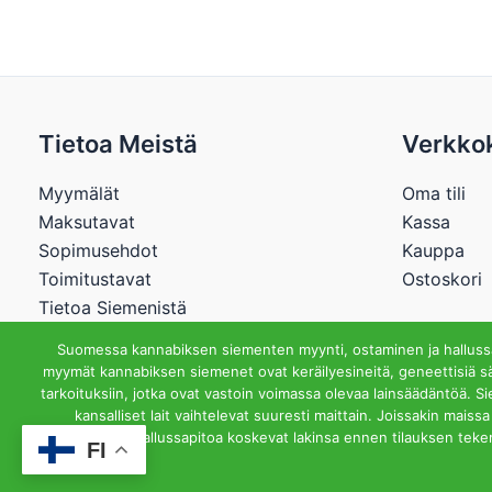
Tietoa Meistä
Verkko
Myymälät
Oma tili
Maksutavat
Kassa
Sopimusehdot
Kauppa
Toimitustavat
Ostoskori
Tietoa Siemenistä
Suomessa kannabiksen siementen myynti, ostaminen ja hallussap
myymät kannabiksen siemenet ovat keräilyesineitä, geneettisiä sä
tarkoituksiin, jotka ovat vastoin voimassa olevaa lainsäädäntöä. S
Cannabisstore.
kansalliset lait vaihtelevat suuresti maittain. Joissakin mai
hallussapitoa koskevat lakinsa ennen tilauksen teke
FI