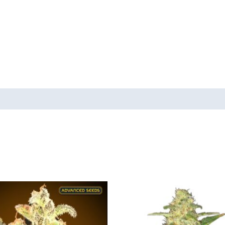
Tällä
tuotteella
on