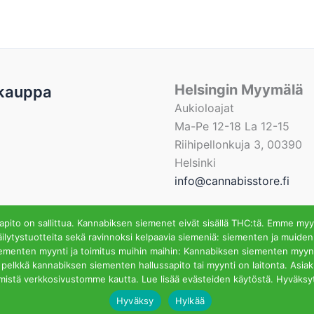
Helsingin Myymälä
kauppa
Aukioloajat
Ma-Pe 12-18 La 12-15
Riihipellonkuja 3, 00390
Helsinki
info@cannabisstore.fi
ito on sallittua. Kannabiksen siemenet eivät sisällä THC:tä. Emme myy
ilytystuotteita sekä ravinnoksi kelpaavia siemeniä: siementen ja muiden
iementen myynti ja toimitus muihin maihin: Kannabiksen siementen myynti
fi | Kannabiksen Siemeniä Verkkokaupasta ja Kivijalkamyymä
ssa pelkkä kannabiksen siementen hallussapito tai myynti on laitonta. Asi
mistä verkkosivustomme kautta. Lue lisää evästeiden käytöstä. Hyväksy
Hyväksy
Hylkää