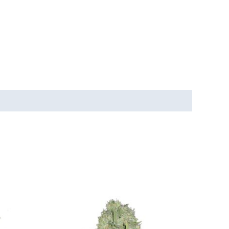
Tällä
Tällä
tuotteella
tuotteella
on
on