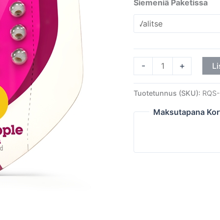
Siemeniä Paketissa
-
+
Li
Tuotetunnus (SKU):
RQS-
Maksutapana Kor