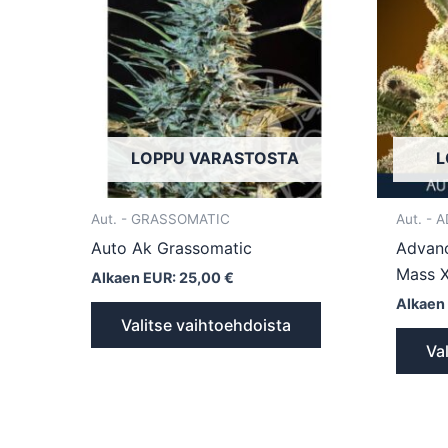
useampi
muunnelma.
Voit
tehdä
valinnat
tuotteen
LOPPU VARASTOSTA
L
sivulla.
Aut. - GRASSOMATIC
Aut. -
Auto Ak Grassomatic
Advanc
Mass 
Alkaen EUR:
25,00
€
Alkaen
Valitse vaihtoehdoista
Va