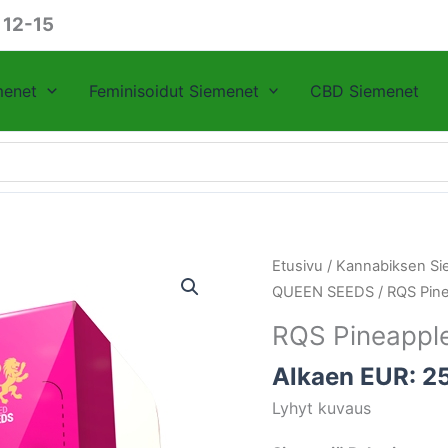
 12-15
menet
Feminisoidut Siemenet
CBD Siemenet
RQS
Etusivu
/
Kannabiksen Si
Pineapple
QUEEN SEEDS
/ RQS Pin
Kush
RQS Pineappl
määrä
Alkaen EUR:
2
Lyhyt kuvaus