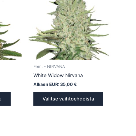
useampi
useampi
muunnelma.
muunnelma.
Voit
Voit
tehdä
tehdä
valinnat
valinnat
tuotteen
tuotteen
sivulla.
sivulla.
Fem. - NIRVANA
White Widow Nirvana
Alkaen EUR:
35,00
€
a
Valitse vaihtoehdoista