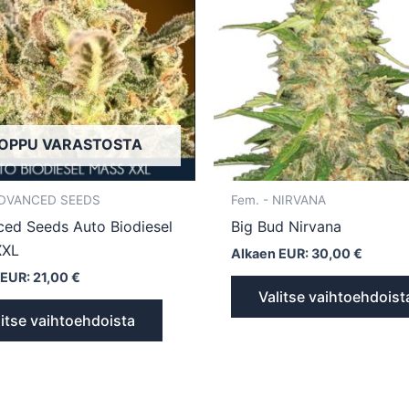
useampi
muunnelma.
Voit
tehdä
valinnat
tuotteen
OPPU VARASTOSTA
sivulla.
 ADVANCED SEEDS
Fem. - NIRVANA
ed Seeds Auto Biodiesel
Big Bud Nirvana
XXL
Alkaen EUR:
30,00
€
 EUR:
21,00
€
Valitse vaihtoehdoist
litse vaihtoehdoista