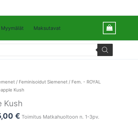
Myymälät
Maksutavat
emenet
/
Feminisoidut Siemenet
/
Fem. - ROYAL
eapple Kush
e Kush
5,00
€
Toimitus Matkahuoltoon n. 1-3pv.