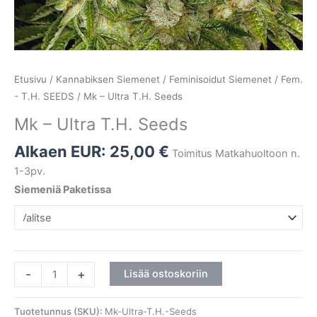
Etusivu
/
Kannabiksen Siemenet
/
Feminisoidut Siemenet
/
Fem.
- T.H. SEEDS
/ Mk – Ultra T.H. Seeds
Mk – Ultra T.H. Seeds
Alkaen EUR:
25,00
€
Toimitus Matkahuoltoon n.
1-3pv.
Siemeniä Paketissa
-
+
Lisää ostoskoriin
Tuotetunnus (SKU):
Mk-Ultra-T.H.-Seeds