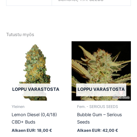
Tutustu myös
Tällä
Tällä
tuotteella
tuotte
on
on
useampi
usea
muunnelma.
muun
Voit
Voit
tehdä
tehd
LOPPU VARASTOSTA
LOPPU VARASTOSTA
valinnat
valin
tuotteen
tuott
Yleinen
Fem. - SERIOUS SEEDS
sivulla.
sivull
Lemon Diesel (0,4/18)
Bubble Gum – Serious
CBD+ Buds
Seeds
Alkaen EUR:
18,00
€
Alkaen EUR:
42,00
€