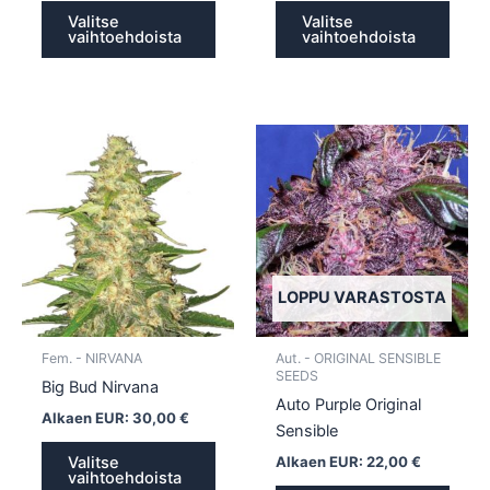
Valitse
Valitse
vaihtoehdoista
vaihtoehdoista
Tällä
Tällä
tuotteella
tuotte
on
on
useampi
usea
muunnelma.
muun
Voit
Voit
tehdä
tehd
LOPPU VARASTOSTA
valinnat
valin
tuotteen
tuott
Fem. - NIRVANA
Aut. - ORIGINAL SENSIBLE
sivulla.
sivull
SEEDS
Big Bud Nirvana
Auto Purple Original
Alkaen EUR:
30,00
€
Sensible
Alkaen EUR:
22,00
€
Valitse
vaihtoehdoista