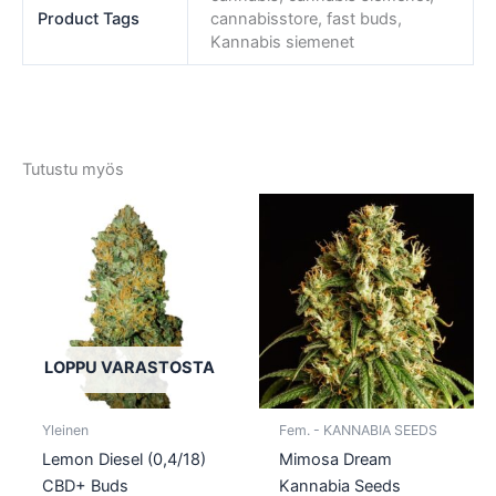
Product Tags
cannabisstore, fast buds,
Kannabis siemenet
Tutustu myös
Tällä
Tällä
tuotteella
tuotte
on
on
useampi
usea
muunnelma.
muun
Voit
Voit
tehdä
tehd
LOPPU VARASTOSTA
valinnat
valin
tuotteen
tuott
Yleinen
Fem. - KANNABIA SEEDS
sivulla.
sivull
Lemon Diesel (0,4/18)
Mimosa Dream
CBD+ Buds
Kannabia Seeds