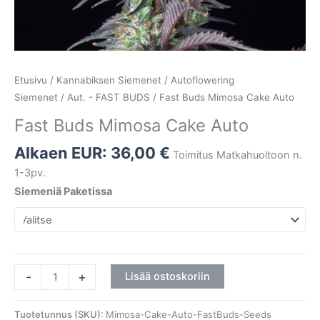
Etusivu
/
Kannabiksen Siemenet
/
Autoflowering
Siemenet
/
Aut. - FAST BUDS
/ Fast Buds Mimosa Cake Auto
Fast Buds Mimosa Cake Auto
Alkaen EUR:
36,00
€
Toimitus Matkahuoltoon n.
1-3pv.
Siemeniä Paketissa
-
+
Lisää ostoskoriin
Tuotetunnus (SKU):
Mimosa-Cake-Auto-FastBuds-Seeds