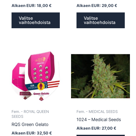
Alkaen EUR:
18,00
€
Alkaen EUR:
29,00
€
Valitse
Valitse
vaihtoehdoista
vaihtoehdoista
Tällä
Tällä
tuotteella
tuotte
on
on
useampi
usea
muunnelma.
muun
Voit
Voit
tehdä
tehd
valinnat
valin
tuotteen
tuott
Fem. - ROYAL QUEEN
Fem. - MEDICAL SEEDS
sivulla.
sivull
SEEDS
1024 – Medical Seeds
RQS Green Gelato
Alkaen EUR:
27,00
€
Alkaen EUR:
32,50
€