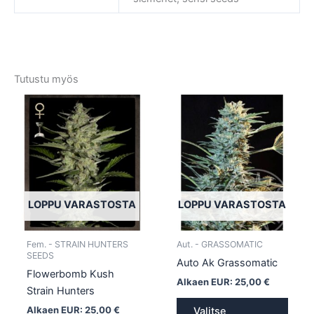
Tutustu myös
Tällä
Tällä
tuotteella
tuotte
on
on
useampi
usea
muunnelma.
muun
Voit
Voit
tehdä
tehd
LOPPU VARASTOSTA
LOPPU VARASTOSTA
valinnat
valin
tuotteen
tuott
Fem. - STRAIN HUNTERS
Aut. - GRASSOMATIC
sivulla.
sivull
SEEDS
Auto Ak Grassomatic
Flowerbomb Kush
Alkaen EUR:
25,00
€
Strain Hunters
Alkaen EUR:
25,00
€
Valitse