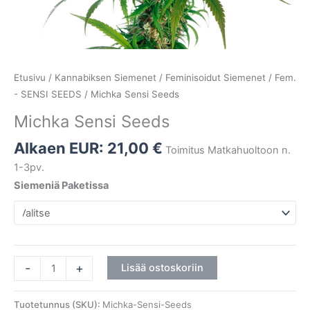
Etusivu
/
Kannabiksen Siemenet
/
Feminisoidut Siemenet
/
Fem.
- SENSI SEEDS
/ Michka Sensi Seeds
Michka Sensi Seeds
Alkaen EUR:
21,00
€
Toimitus Matkahuoltoon n.
1-3pv.
Siemeniä Paketissa
-
+
Lisää ostoskoriin
Tuotetunnus (SKU):
Michka-Sensi-Seeds