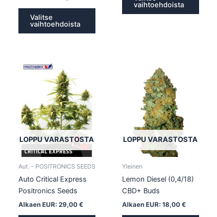
vaihtoehdoista
Valitse
vaihtoehdoista
Tällä
Tällä
tuotteella
tuotte
on
on
useampi
usea
muunnelma.
muun
Voit
Voit
tehdä
tehd
LOPPU VARASTOSTA
LOPPU VARASTOSTA
valinnat
valin
tuotteen
tuott
Aut. - POSITRONICS SEEDS
Yleinen
sivulla.
sivull
Auto Critical Express
Lemon Diesel (0,4/18)
Positronics Seeds
CBD+ Buds
Alkaen EUR:
29,00
€
Alkaen EUR:
18,00
€