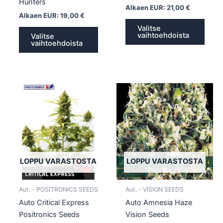
Hunters
Alkaen EUR:
21,00
€
Alkaen EUR:
19,00
€
Valitse
vaihtoehdoista
Valitse
vaihtoehdoista
Tällä
Tällä
tuotteella
tuotte
on
on
useampi
usea
muunnelma.
muun
Voit
Voit
tehdä
tehd
LOPPU VARASTOSTA
LOPPU VARASTOSTA
valinnat
valin
tuotteen
tuott
Aut. - POSITRONICS SEEDS
Aut. - VISION SEEDS
sivulla.
sivull
Auto Critical Express
Auto Amnesia Haze
Positronics Seeds
Vision Seeds