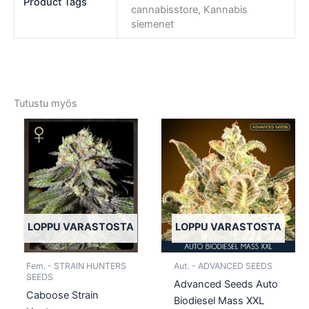
Product Tags
cannabisstore, Kannabis
siemenet
Tutustu myös
Tällä
Tällä
tuotteella
tuotte
on
on
useampi
usea
muunnelma.
muun
Voit
Voit
tehdä
tehd
LOPPU VARASTOSTA
LOPPU VARASTOSTA
valinnat
valin
tuotteen
tuott
Fem. - STRAIN HUNTERS
Aut. - ADVANCED SEEDS
sivulla.
sivull
SEEDS
Advanced Seeds Auto
Caboose Strain
Biodiesel Mass XXL