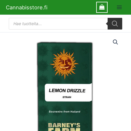
Siirry
Cannabisstore.fi
sisältöön
Products
search
Lemon
Drizzle
Barney's
Farm
määrä