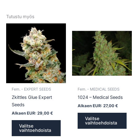
Tutustu myös
Tällä
Tällä
tuotteella
tuotte
on
on
useampi
usea
muunnelma.
muun
Voit
Voit
tehdä
tehd
valinnat
valin
tuotteen
tuott
Fem. - EXPERT SEEDS
Fem. - MEDICAL SEEDS
sivulla.
sivull
Zkittles Glue Expert
1024 – Medical Seeds
Seeds
Alkaen EUR:
27,00
€
Alkaen EUR:
29,00
€
Valitse
vaihtoehdoista
Valitse
vaihtoehdoista