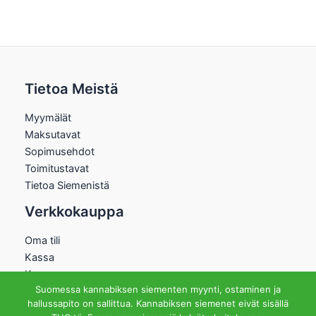
Tietoa Meistä
Myymälät
Maksutavat
Sopimusehdot
Toimitustavat
Tietoa Siemenistä
Verkkokauppa
Oma tili
Kassa
Kauppa
Suomessa kannabiksen siementen myynti, ostaminen ja
Ostoskori
hallussapito on sallittua. Kannabiksen siemenet eivät sisällä
Helsingin Myymälä