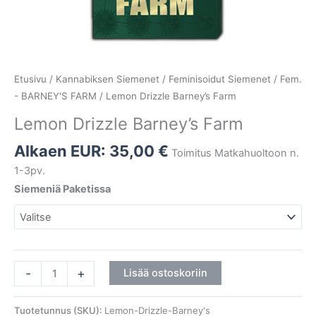
Etusivu
/
Kannabiksen Siemenet
/
Feminisoidut Siemenet
/
Fem.
- BARNEY'S FARM
/ Lemon Drizzle Barney’s Farm
Lemon Drizzle Barney’s Farm
Alkaen EUR:
35,00
€
Toimitus Matkahuoltoon n.
1-3pv.
Siemeniä Paketissa
-
+
Lisää ostoskoriin
Tuotetunnus (SKU):
Lemon-Drizzle-Barney's