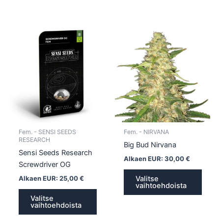
Tällä
Tällä
tuotteella
tuotte
on
on
useampi
usea
muunnelma.
muun
Voit
Voit
tehdä
tehd
valinnat
valin
tuotteen
tuott
Fem. - SENSI SEEDS
Fem. - NIRVANA
sivulla.
sivull
RESEARCH
Big Bud Nirvana
Sensi Seeds Research
Alkaen EUR:
30,00
€
Screwdriver OG
Alkaen EUR:
25,00
€
Valitse
vaihtoehdoista
Valitse
vaihtoehdoista