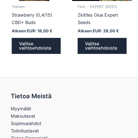
tuotteen
tuott
Yleinen
Fem. - EXPERT SEEDS
sivulla.
sivull
Strawberry (0,4/15)
Zkittles Glue Expert
CBD+ Buds
Seeds
Alkaen EUR:
18,00
€
Alkaen EUR:
29,00
€
Valitse
Valitse
vaihtoehdoista
vaihtoehdoista
Tietoa Meistä
Myymälät
Maksutavat
Sopimusehdot
Toimitustavat