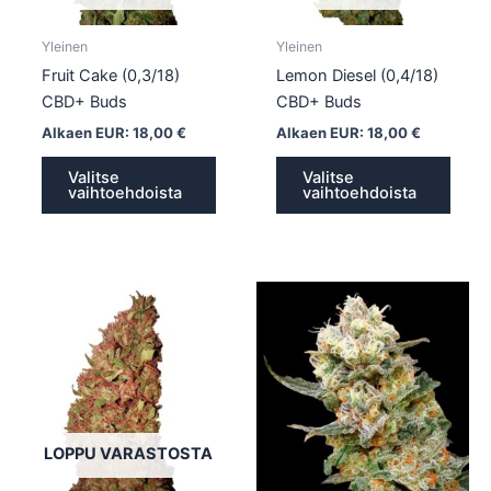
valinnat
valin
tuotteen
tuott
Yleinen
Yleinen
sivulla.
sivull
Fruit Cake (0,3/18)
Lemon Diesel (0,4/18)
CBD+ Buds
CBD+ Buds
Alkaen EUR:
18,00
€
Alkaen EUR:
18,00
€
Valitse
Valitse
vaihtoehdoista
vaihtoehdoista
Tällä
Tällä
tuotteella
tuotte
on
on
useampi
usea
muunnelma.
muun
Voit
Voit
tehdä
tehd
LOPPU VARASTOSTA
valinnat
valin