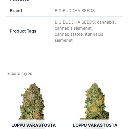
Brand
BIG BUDDHA SEEDS
BIG BUDDHA SEEDS, cannabis,
cannabis siemenet,
Product Tags
cannabisstore, Kannabis
siemenet
Tutustu myös
Tällä
Tällä
tuotteella
tuotte
on
on
useampi
usea
muunnelma.
muun
Voit
Voit
tehdä
tehd
LOPPU VARASTOSTA
LOPPU VARASTOSTA