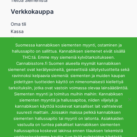
Tietoa Siemenistä
Verkkokauppa
Oma tili
Kassa
Kauppa
Suomessa kannabiksen siementen myynti, ostaminen ja
Ostoskori
hallussapito on sallittua. Kannabiksen siemenet eivät sisällä
Helsingin Myymälä
THC:tä. Emme myy siemeniä kylvötarkoitukseen.
Cannabisstore.fi Suomen alueella myymät kannabiksen
Aukioloajat
siemenet ovat keräilyesineitä, geneettisiä säilytystuotteita sekä
Ma-Pe 12-18 La 12-15
ravinnoksi kelpaavia siemeniä: siementen ja muiden kaupan
Riihipellonkuja 3, 00390
pidettyjen tuotteiden käyttö on nimenomaisesti kiellettyä
Helsinki
tarkoituksiin, jotka ovat vastoin voimassa olevaa lainsäädäntöä.
info@cannabisstore.fi
Siementen myynti ja toimitus muihin maihin: Kannabiksen
siementen myyntiä ja hallussapitoa, niiden viljelyä ja
kannabiksen käyttöä koskevat kansalliset lait vaihtelevat
suuresti maittain. Joissakin maissa pelkkä kannabiksen
siementen hallussapito tai myynti on laitonta. Asiakkaiden
vastuulla on tuntea paikalliset kannabiksen siementen
hallussapitoa koskevat lakinsa ennen tilauksen tekemistä
Cannabisstore.fi | Kannabiksen Siemeniä Verkkokaupasta ja
verkkosivustomme kautta. Lue lisää evästeiden käytöstä.