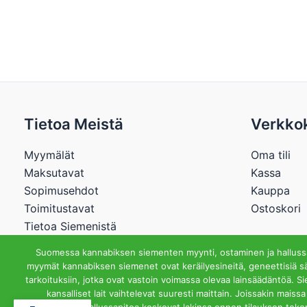
Tietoa Meistä
Verkko
Myymälät
Oma tili
Maksutavat
Kassa
Sopimusehdot
Kauppa
Toimitustavat
Ostoskori
Tietoa Siemenistä
Suomessa kannabiksen siementen myynti, ostaminen ja hallussap
myymät kannabiksen siemenet ovat keräilyesineitä, geneettisiä sä
tarkoituksiin, jotka ovat vastoin voimassa olevaa lainsäädäntöä. S
Cannabisstore.
kansalliset lait vaihtelevat suuresti maittain. Joissakin mai