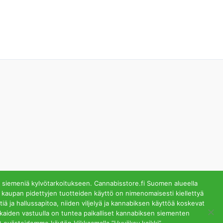
 siemeniä kylvötarkoitukseen. Cannabisstore.fi Suomen alueella
 kaupan pidettyjen tuotteiden käyttö on nimenomaisesti kiellettyä
ä ja hallussapitoa, niiden viljelyä ja kannabiksen käyttöä koskevat
lästä. Helsinki
akkaiden vastuulla on tuntea paikalliset kannabiksen siementen