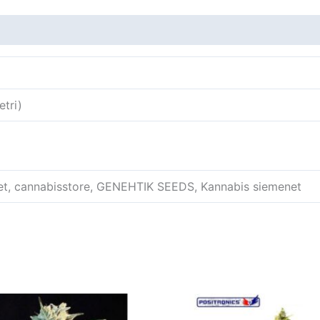
tri)
et, cannabisstore, GENEHTIK SEEDS, Kannabis siemenet
Tällä