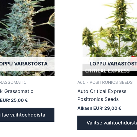
tuotteella
on
useampi
muunnelma.
Voit
tehdä
valinnat
tuotteen
OPPU VARASTOSTA
LOPPU VARASTOS
sivulla.
 GRASSOMATIC
Aut. - POSITRONICS SEEDS
k Grassomatic
Auto Critical Express
Positronics Seeds
 EUR:
25,00
€
Alkaen EUR:
29,00
€
litse vaihtoehdoista
Valitse vaihtoehdoist