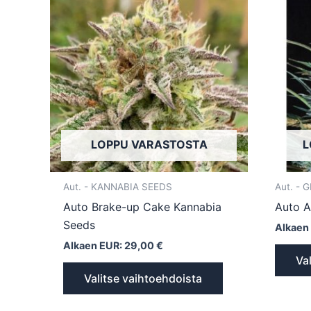
tuotteella
on
useampi
muunnelma.
Voit
tehdä
valinnat
tuotteen
LOPPU VARASTOSTA
L
sivulla.
Aut. - KANNABIA SEEDS
Aut. -
Auto Brake-up Cake Kannabia
Auto A
Seeds
Alkaen
Alkaen EUR:
29,00
€
Va
Valitse vaihtoehdoista