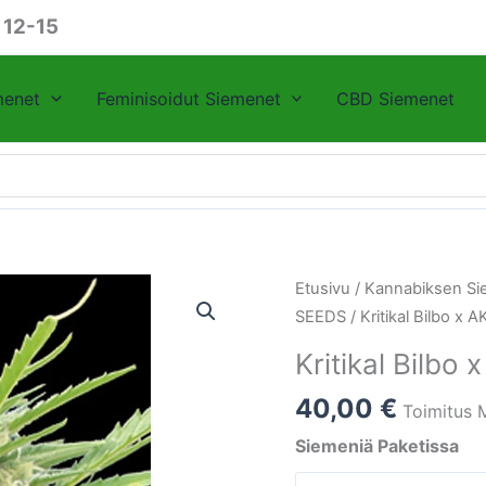
 12-15
menet
Feminisoidut Siemenet
CBD Siemenet
Kritikal
Etusivu
/
Kannabiksen Si
Bilbo
SEEDS
/ Kritikal Bilbo x 
x
Kritikal Bilbo 
AK
-
40,00
€
Toimitus 
47
Siemeniä Paketissa
-
Genehtik