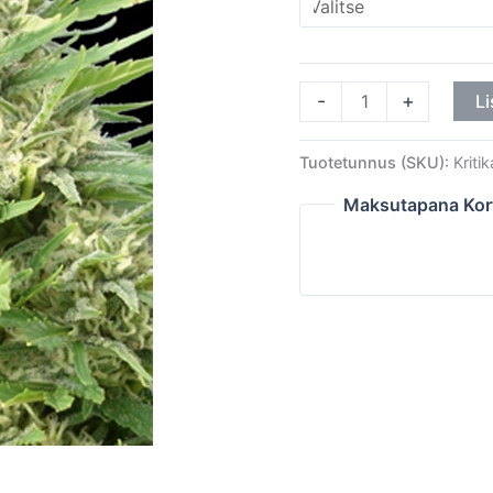
määrä
-
+
Li
Tuotetunnus (SKU):
Kriti
Maksutapana Kor