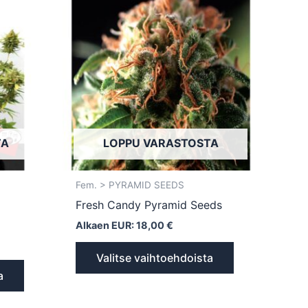
tuotteella
tuotteella
on
on
useampi
useampi
muunnelma.
muunnelma.
Voit
Voit
tehdä
tehdä
valinnat
valinnat
tuotteen
tuotteen
TA
LOPPU VARASTOSTA
sivulla.
sivulla.
Fem. > PYRAMID SEEDS
Fresh Candy Pyramid Seeds
Alkaen EUR:
18,00
€
Valitse vaihtoehdoista
a