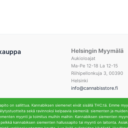
Helsingin Myymälä
kauppa
Aukioloajat
Ma-Pe 12-18 La 12-15
Riihipellonkuja 3, 00390
Helsinki
info@cannabisstore.fi
ito on sallittua. Kannabiksen siemenet eivät sisällä THC:tä. Emme myy
ilytystuotteita sekä ravinnoksi kelpaavia siemeniä: siementen ja muiden
iementen myynti ja toimitus muihin maihin: Kannabiksen siementen myynti
fi | Kannabiksen Siemeniä Verkkokaupasta ja Kivijalkamyymä
ssa pelkkä kannabiksen siementen hallussapito tai myynti on laitonta. Asi