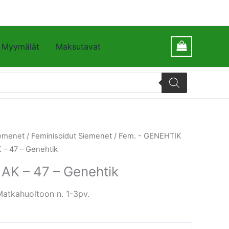
Myymälät
Maksutavat
emenet
/
Feminisoidut Siemenet
/
Fem. - GENEHTIK
AK – 47 – Genehtik
x AK – 47 – Genehtik
Matkahuoltoon n. 1-3pv.