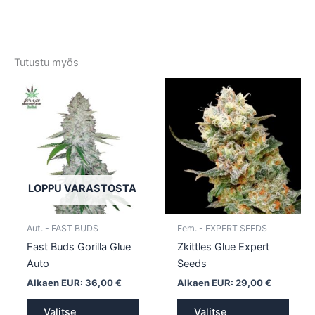
Tutustu myös
Tällä
Tällä
tuotteella
tuotte
on
on
useampi
usea
muunnelma.
muun
Voit
Voit
tehdä
tehd
LOPPU VARASTOSTA
valinnat
valin
tuotteen
tuott
Aut. - FAST BUDS
Fem. - EXPERT SEEDS
sivulla.
sivull
Fast Buds Gorilla Glue
Zkittles Glue Expert
Auto
Seeds
Alkaen EUR:
36,00
€
Alkaen EUR:
29,00
€
Valitse
Valitse