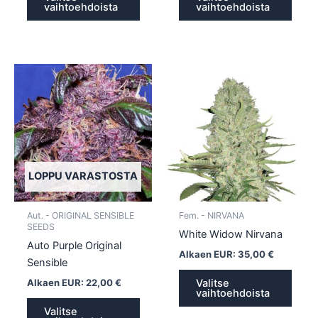
vaihtoehdoista
vaihtoehdoista
Tällä
Tällä
tuotteella
tuotte
on
on
useampi
usea
muunnelma.
muun
Voit
Voit
tehdä
tehd
LOPPU VARASTOSTA
valinnat
valin
tuotteen
tuott
Aut. - ORIGINAL SENSIBLE
Fem. - NIRVANA
sivulla.
sivull
SEEDS
White Widow Nirvana
Auto Purple Original
Alkaen EUR:
35,00
€
Sensible
Alkaen EUR:
22,00
€
Valitse
vaihtoehdoista
Valitse