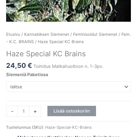
Etusivu
/
Kannabiksen Siemenet
/
Feminisoidut Siemenet
/
Fem.
- K.C. BRAINS
/ Haze Special KC Brains
Haze Special KC Brains
24,50
€
Toimitus Matkahuoltoon n. 1-3pv.
Siemeniä Paketissa
-
+
Lisää ostoskoriin
Tuotetunnus (SKU):
Haze-Special-KC-Brains