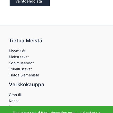
vaihtoehdoista
Tietoa Meistä
Myymälät
Maksutavat
Sopimusehdot
Toimitustavat
Tietoa Siemenistä
Verkkokauppa
Oma tili
Kassa
Kauppa
Suomessa kannabiksen siementen myynti, ostaminen ja