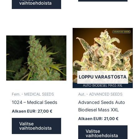
vaihtoehdoista
Tällä
Tällä
tuotteella
tuotte
on
on
useampi
usea
muunnelma.
muun
Voit
Voit
tehdä
tehd
LOPPU VARASTOSTA
valinnat
valin
tuotteen
tuott
Fem. - MEDICAL SEEDS
Aut. - ADVANCED SEEDS
sivulla.
sivull
1024 – Medical Seeds
Advanced Seeds Auto
Biodiesel Mass XXL
Alkaen EUR:
27,00
€
Alkaen EUR:
21,00
€
Valitse
vaihtoehdoista
Valitse
vaihtoehdoista