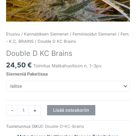
Etusivu
/
Kannabiksen Siemenet
/
Feminisoidut Siemenet
/
Fem.
- K.C. BRAINS
/ Double D KC Brains
Double D KC Brains
24,50
€
Toimitus Matkahuoltoon n. 1-3pv.
Siemeniä Paketissa
-
+
Lisää ostoskoriin
Tuotetunnus (SKU):
Double-D-KC-Brains