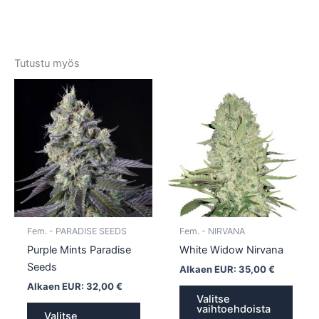
Tutustu myös
Tällä
Tällä
tuotteella
tuotte
on
on
useampi
usea
muunnelma.
muun
Voit
Voit
tehdä
tehd
valinnat
valin
tuotteen
tuott
Fem. - PARADISE SEEDS
Fem. - NIRVANA
sivulla.
sivull
Purple Mints Paradise
White Widow Nirvana
Seeds
Alkaen EUR:
35,00
€
Alkaen EUR:
32,00
€
Valitse
vaihtoehdoista
Valitse