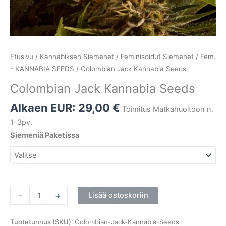
Etusivu
/
Kannabiksen Siemenet
/
Feminisoidut Siemenet
/
Fem.
- KANNABIA SEEDS
/ Colombian Jack Kannabia Seeds
Colombian Jack Kannabia Seeds
Alkaen EUR:
29,00
€
Toimitus Matkahuoltoon n.
1-3pv.
Siemeniä Paketissa
-
+
Lisää ostoskoriin
Tuotetunnus (SKU):
Colombian-Jack-Kannabia-Seeds