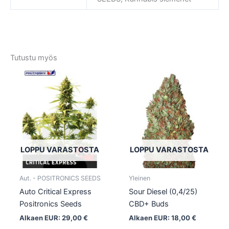
Tutustu myös
Tällä
Tällä
tuotteella
tuotte
on
on
useampi
usea
muunnelma.
muun
Voit
Voit
tehdä
tehd
LOPPU VARASTOSTA
LOPPU VARASTOSTA
valinnat
valin
tuotteen
tuott
Aut. - POSITRONICS SEEDS
Yleinen
sivulla.
sivull
Auto Critical Express
Sour Diesel (0,4/25)
Positronics Seeds
CBD+ Buds
Alkaen EUR:
29,00
€
Alkaen EUR:
18,00
€