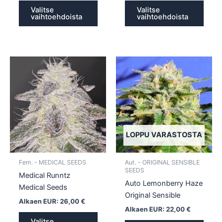
Valitse
Valitse
vaihtoehdoista
vaihtoehdoista
Tällä
Tällä
tuotteella
tuotte
on
on
useampi
usea
muunnelma.
muun
Voit
Voit
tehdä
tehd
LOPPU VARASTOSTA
valinnat
valin
tuotteen
tuott
Fem. - MEDICAL SEEDS
Aut. - ORIGINAL SENSIBLE
sivulla.
sivull
SEEDS
Medical Runntz
Auto Lemonberry Haze
Medical Seeds
Original Sensible
Alkaen EUR:
26,00
€
Alkaen EUR:
22,00
€
Valitse