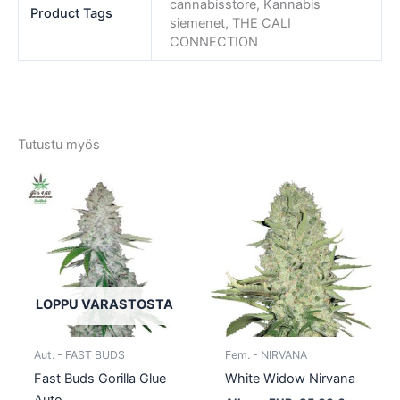
cannabisstore, Kannabis
Product Tags
siemenet, THE CALI
CONNECTION
Tutustu myös
Tällä
Tällä
tuotteella
tuotte
on
on
useampi
usea
muunnelma.
muun
Voit
Voit
tehdä
tehd
LOPPU VARASTOSTA
valinnat
valin
tuotteen
tuott
Aut. - FAST BUDS
Fem. - NIRVANA
sivulla.
sivull
Fast Buds Gorilla Glue
White Widow Nirvana
Auto