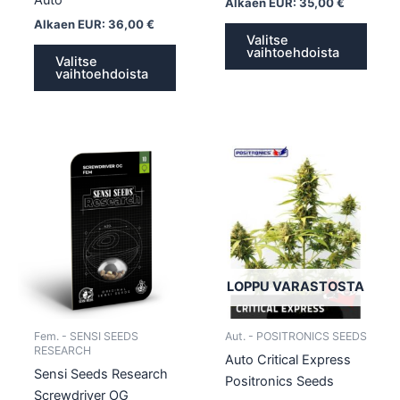
Alkaen EUR:
35,00
€
Alkaen EUR:
36,00
€
Valitse
vaihtoehdoista
Valitse
vaihtoehdoista
Tällä
Tällä
tuotteella
tuotte
on
on
useampi
usea
muunnelma.
muun
Voit
Voit
tehdä
tehd
LOPPU VARASTOSTA
valinnat
valin
tuotteen
tuott
Fem. - SENSI SEEDS
Aut. - POSITRONICS SEEDS
sivulla.
sivull
RESEARCH
Auto Critical Express
Sensi Seeds Research
Positronics Seeds
Screwdriver OG