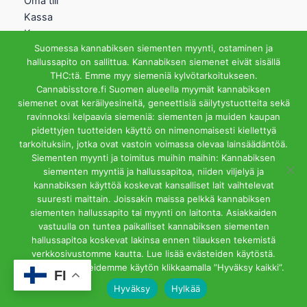
Oma tili
Kassa
Kauppa
Suomessa kannabiksen siementen myynti, ostaminen ja
Ostoskori
hallussapito on sallittua. Kannabiksen siemenet eivät sisällä
Helsingin Myymälä
THC:tä. Emme myy siemeniä kylvötarkoitukseen.
Cannabisstore.fi Suomen alueella myymät kannabiksen
Aukioloajat
siemenet ovat keräilyesineitä, geneettisiä säilytystuotteita sekä
Ma-Pe 12-18 La 12-15
ravinnoksi kelpaavia siemeniä: siementen ja muiden kaupan
Riihipellonkuja 3, 00390
pidettyjen tuotteiden käyttö on nimenomaisesti kiellettyä
Helsinki
tarkoituksiin, jotka ovat vastoin voimassa olevaa lainsäädäntöä.
info@cannabisstore.fi
Siementen myynti ja toimitus muihin maihin: Kannabiksen
siementen myyntiä ja hallussapitoa, niiden viljelyä ja
kannabiksen käyttöä koskevat kansalliset lait vaihtelevat
suuresti maittain. Joissakin maissa pelkkä kannabiksen
siementen hallussapito tai myynti on laitonta. Asiakkaiden
vastuulla on tuntea paikalliset kannabiksen siementen
hallussapitoa koskevat lakinsa ennen tilauksen tekemistä
Cannabisstore.fi | Kannabiksen Siemeniä Verkkokaupasta ja
verkkosivustomme kautta. Lue lisää evästeiden käytöstä.
Kivijalkamyymälästä. Helsinki
Hyväksyt evästeidemme käytön klikkaamalla ”Hyväksy kaikki”.
FI
Hyväksy
Hylkää