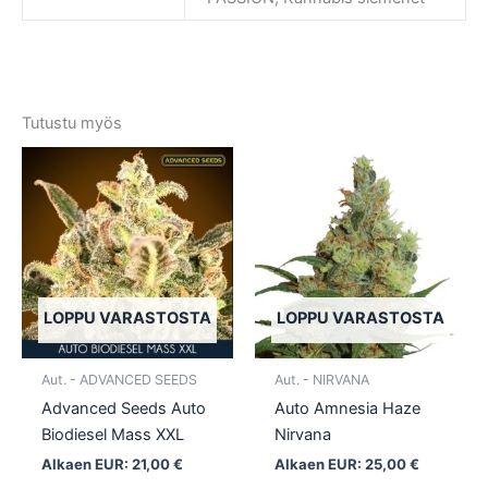
Tutustu myös
Tällä
Tällä
tuotteella
tuotte
on
on
useampi
usea
muunnelma.
muun
Voit
Voit
tehdä
tehd
LOPPU VARASTOSTA
LOPPU VARASTOSTA
valinnat
valin
tuotteen
tuott
Aut. - ADVANCED SEEDS
Aut. - NIRVANA
sivulla.
sivull
Advanced Seeds Auto
Auto Amnesia Haze
Biodiesel Mass XXL
Nirvana
Alkaen EUR:
21,00
€
Alkaen EUR:
25,00
€