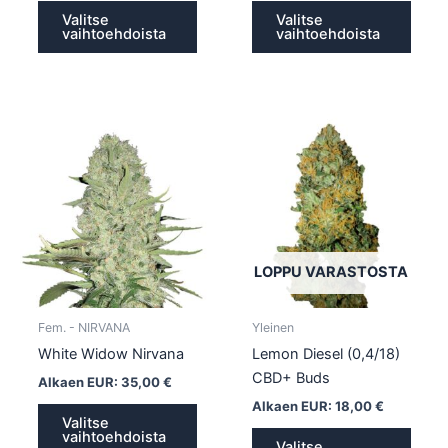
Valitse
Valitse
vaihtoehdoista
vaihtoehdoista
Tällä
Tällä
tuotteella
tuotte
on
on
useampi
usea
muunnelma.
muun
Voit
Voit
tehdä
tehd
LOPPU VARASTOSTA
valinnat
valin
tuotteen
tuott
Fem. - NIRVANA
Yleinen
sivulla.
sivull
White Widow Nirvana
Lemon Diesel (0,4/18)
CBD+ Buds
Alkaen EUR:
35,00
€
Alkaen EUR:
18,00
€
Valitse
vaihtoehdoista
Valitse