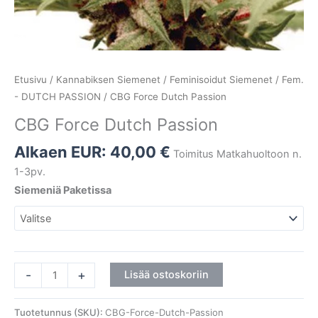
Etusivu
/
Kannabiksen Siemenet
/
Feminisoidut Siemenet
/
Fem.
- DUTCH PASSION
/ CBG Force Dutch Passion
CBG Force Dutch Passion
Alkaen EUR:
40,00
€
Toimitus Matkahuoltoon n.
1-3pv.
Siemeniä Paketissa
-
+
Lisää ostoskoriin
Tuotetunnus (SKU):
CBG-Force-Dutch-Passion