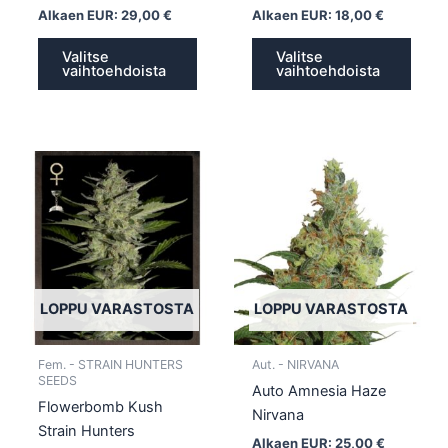
Alkaen EUR:
29,00
€
Alkaen EUR:
18,00
€
Valitse
Valitse
vaihtoehdoista
vaihtoehdoista
Tällä
Tällä
tuotteella
tuotte
on
on
useampi
usea
muunnelma.
muun
Voit
Voit
tehdä
tehd
LOPPU VARASTOSTA
LOPPU VARASTOSTA
valinnat
valin
tuotteen
tuott
Fem. - STRAIN HUNTERS
Aut. - NIRVANA
sivulla.
sivull
SEEDS
Auto Amnesia Haze
Flowerbomb Kush
Nirvana
Strain Hunters
Alkaen EUR:
25,00
€