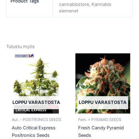
Product Tags
cannabisstore, Kannabis
siemenet
Tutustu myös
Tällä
Tällä
tuotteella
tuotte
on
on
useampi
usea
muunnelma.
muun
Voit
Voit
tehdä
tehd
LOPPU VARASTOSTA
LOPPU VARASTOSTA
valinnat
valin
tuotteen
tuott
Aut. - POSITRONICS SEEDS
Fem. > PYRAMID SEEDS
sivulla.
sivull
Auto Critical Express
Fresh Candy Pyramid
Positronics Seeds
Seeds