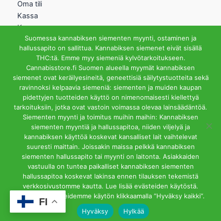
Oma tili
Kassa
Kauppa
Suomessa kannabiksen siementen myynti, ostaminen ja
Ostoskori
hallussapito on sallittua. Kannabiksen siemenet eivät sisällä
Helsingin Myymälä
THC:tä. Emme myy siemeniä kylvötarkoitukseen.
Cannabisstore.fi Suomen alueella myymät kannabiksen
Aukioloajat
siemenet ovat keräilyesineitä, geneettisiä säilytystuotteita sekä
Ma-Pe 12-18 La 12-15
ravinnoksi kelpaavia siemeniä: siementen ja muiden kaupan
Riihipellonkuja 3, 00390
pidettyjen tuotteiden käyttö on nimenomaisesti kiellettyä
Helsinki
tarkoituksiin, jotka ovat vastoin voimassa olevaa lainsäädäntöä.
info@cannabisstore.fi
Siementen myynti ja toimitus muihin maihin: Kannabiksen
siementen myyntiä ja hallussapitoa, niiden viljelyä ja
kannabiksen käyttöä koskevat kansalliset lait vaihtelevat
suuresti maittain. Joissakin maissa pelkkä kannabiksen
siementen hallussapito tai myynti on laitonta. Asiakkaiden
vastuulla on tuntea paikalliset kannabiksen siementen
hallussapitoa koskevat lakinsa ennen tilauksen tekemistä
Cannabisstore.fi | Kannabiksen Siemeniä Verkkokaupasta ja
verkkosivustomme kautta. Lue lisää evästeiden käytöstä.
Kivijalkamyymälästä. Helsinki
Hyväksyt evästeidemme käytön klikkaamalla ”Hyväksy kaikki”.
FI
Hyväksy
Hylkää