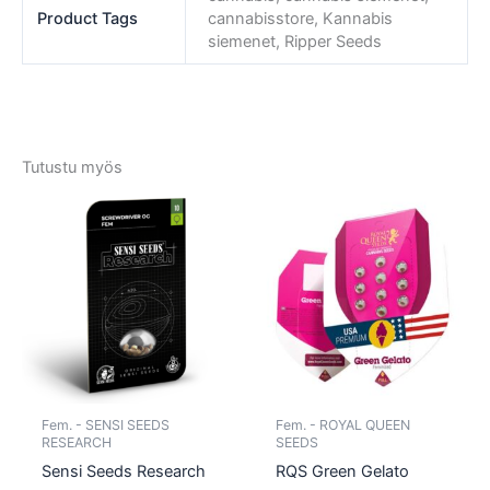
Product Tags
cannabisstore, Kannabis
siemenet, Ripper Seeds
Tutustu myös
Tällä
Tällä
tuotteella
tuotte
on
on
useampi
usea
muunnelma.
muun
Voit
Voit
tehdä
tehd
valinnat
valin
tuotteen
tuott
Fem. - SENSI SEEDS
Fem. - ROYAL QUEEN
sivulla.
sivull
RESEARCH
SEEDS
Sensi Seeds Research
RQS Green Gelato