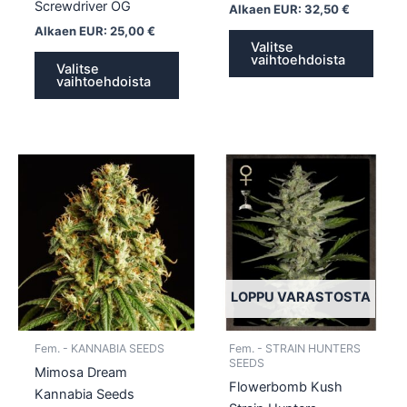
Screwdriver OG
Alkaen EUR:
32,50
€
Alkaen EUR:
25,00
€
Valitse
vaihtoehdoista
Valitse
vaihtoehdoista
Tällä
Tällä
tuotteella
tuotte
on
on
useampi
usea
muunnelma.
muun
Voit
Voit
tehdä
tehd
LOPPU VARASTOSTA
valinnat
valin
tuotteen
tuott
Fem. - KANNABIA SEEDS
Fem. - STRAIN HUNTERS
sivulla.
sivull
SEEDS
Mimosa Dream
Flowerbomb Kush
Kannabia Seeds