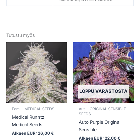
Tutustu myös
Tällä
Tällä
tuotteella
tuotte
on
on
useampi
usea
muunnelma.
muun
Voit
Voit
tehdä
tehd
LOPPU VARASTOSTA
valinnat
valin
tuotteen
tuott
Fem. - MEDICAL SEEDS
Aut. - ORIGINAL SENSIBLE
sivulla.
sivull
SEEDS
Medical Runntz
Auto Purple Original
Medical Seeds
Sensible
Alkaen EUR:
26,00
€
Alkaen EUR:
22,00
€