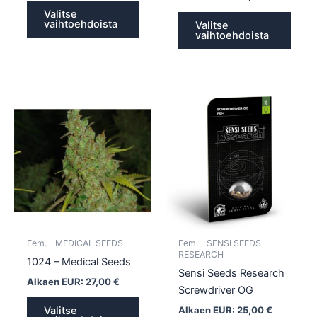
Valitse
vaihtoehdoista
Valitse
vaihtoehdoista
Tällä
Tällä
tuotteella
tuotte
on
on
useampi
usea
muunnelma.
muun
Voit
Voit
tehdä
tehd
valinnat
valin
tuotteen
tuott
Fem. - MEDICAL SEEDS
Fem. - SENSI SEEDS
sivulla.
sivull
RESEARCH
1024 – Medical Seeds
Sensi Seeds Research
Alkaen EUR:
27,00
€
Screwdriver OG
Alkaen EUR:
25,00
€
Valitse