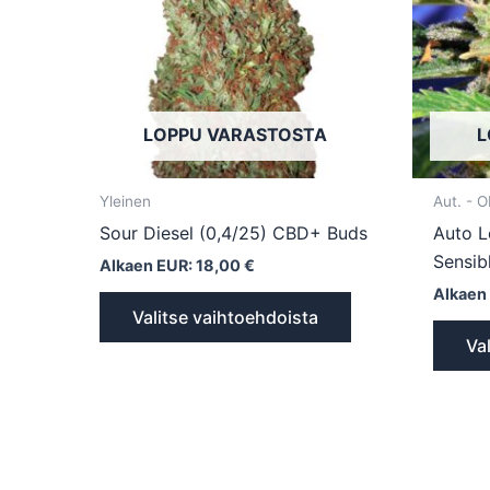
Voit
tehdä
valinnat
tuotteen
LOPPU VARASTOSTA
L
sivulla.
Yleinen
Aut. - 
Sour Diesel (0,4/25) CBD+ Buds
Auto L
Sensib
Alkaen EUR:
18,00
€
Alkaen
Valitse vaihtoehdoista
Va