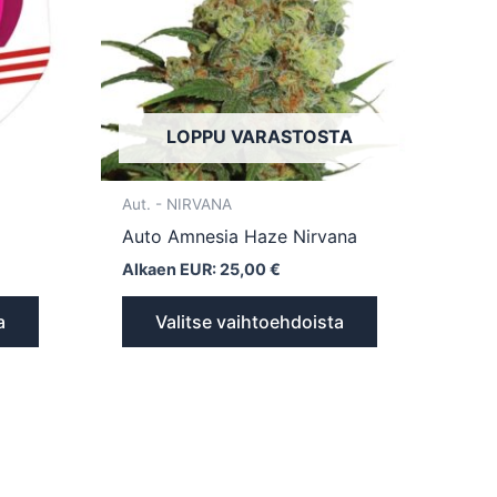
Voit
Voit
tehdä
tehdä
valinnat
valinnat
tuotteen
tuotteen
LOPPU VARASTOSTA
sivulla.
sivulla.
Aut. - NIRVANA
Auto Amnesia Haze Nirvana
Alkaen EUR:
25,00
€
a
Valitse vaihtoehdoista