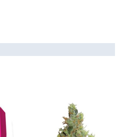
Tällä
Tällä
tuotteella
tuotteella
on
on
useampi
useampi
muunnelma.
muunnelma.