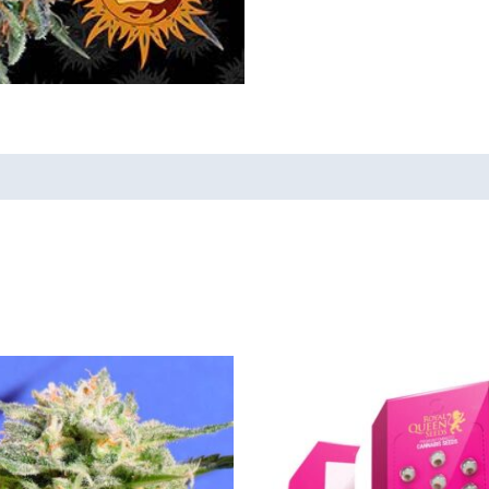
Tällä
tuotteella
on
useampi
muunnelma.