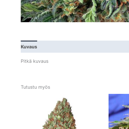
Kuvaus
Lisätiedot
Pitkä kuvaus
Tutustu myös
Tällä
tuotteella
on
useampi
muunnelma.