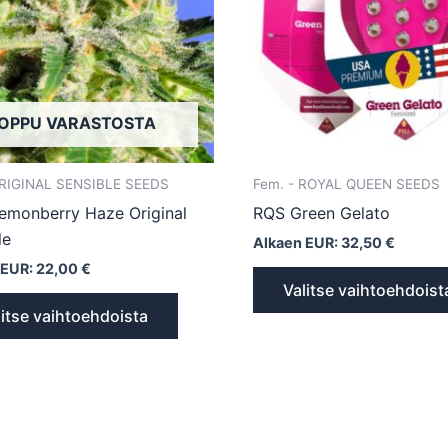
Voit
tehdä
valinnat
tuotteen
OPPU VARASTOSTA
sivulla.
ORIGINAL SENSIBLE SEEDS
Fem. - ROYAL QUEEN SEEDS
emonberry Haze Original
RQS Green Gelato
le
Alkaen EUR:
32,50
€
 EUR:
22,00
€
Valitse vaihtoehdoist
litse vaihtoehdoista