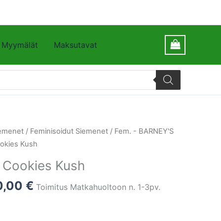
Myymälät
Maksutavat
emenet
/
Feminisoidut Siemenet
/
Fem. - BARNEY'S
ookies Kush
 Cookies Kush
0,00
€
Toimitus Matkahuoltoon n. 1-3pv.