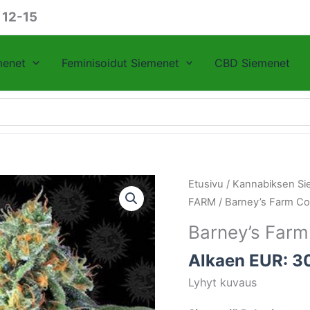
 12-15
menet
Feminisoidut Siemenet
CBD Siemenet
Barney's
Etusivu
/
Kannabiksen Si
Farm
FARM
/ Barney’s Farm C
Cookies
Barney’s Farm
Kush
määrä
Alkaen EUR:
3
Lyhyt kuvaus