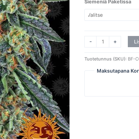
Siemeniä Paketissa
-
+
Li
Tuotetunnus (SKU):
BF-C
Maksutapana Kor