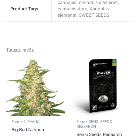
cannabis, cannabis siemenet,
Product Tags
cannabisstore, Kannabis
siemenet, SWEET SEEDS
Tutustu myös
Tällä
Tällä
tuotteella
tuotte
on
on
useampi
usea
muunnelma.
muun
Voit
Voit
tehdä
tehd
valinnat
valin
tuotteen
tuott
Fem. - NIRVANA
Fem. - SENSI SEEDS
sivulla.
sivull
RESEARCH
Big Bud Nirvana
Sensi Seeds Research