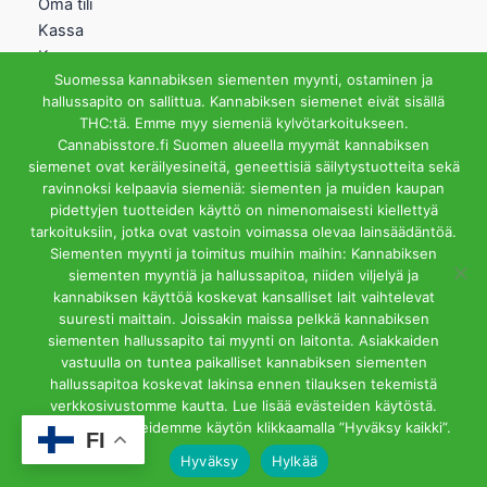
Oma tili
Kassa
Kauppa
Suomessa kannabiksen siementen myynti, ostaminen ja
Ostoskori
hallussapito on sallittua. Kannabiksen siemenet eivät sisällä
Helsingin Myymälä
THC:tä. Emme myy siemeniä kylvötarkoitukseen.
Cannabisstore.fi Suomen alueella myymät kannabiksen
Aukioloajat
siemenet ovat keräilyesineitä, geneettisiä säilytystuotteita sekä
Ma-Pe 12-18 La 12-15
ravinnoksi kelpaavia siemeniä: siementen ja muiden kaupan
Riihipellonkuja 3, 00390
pidettyjen tuotteiden käyttö on nimenomaisesti kiellettyä
Helsinki
tarkoituksiin, jotka ovat vastoin voimassa olevaa lainsäädäntöä.
info@cannabisstore.fi
Siementen myynti ja toimitus muihin maihin: Kannabiksen
siementen myyntiä ja hallussapitoa, niiden viljelyä ja
kannabiksen käyttöä koskevat kansalliset lait vaihtelevat
suuresti maittain. Joissakin maissa pelkkä kannabiksen
siementen hallussapito tai myynti on laitonta. Asiakkaiden
vastuulla on tuntea paikalliset kannabiksen siementen
hallussapitoa koskevat lakinsa ennen tilauksen tekemistä
Cannabisstore.fi | Kannabiksen Siemeniä Verkkokaupasta ja
verkkosivustomme kautta. Lue lisää evästeiden käytöstä.
Kivijalkamyymälästä. Helsinki
Hyväksyt evästeidemme käytön klikkaamalla ”Hyväksy kaikki”.
FI
Hyväksy
Hylkää