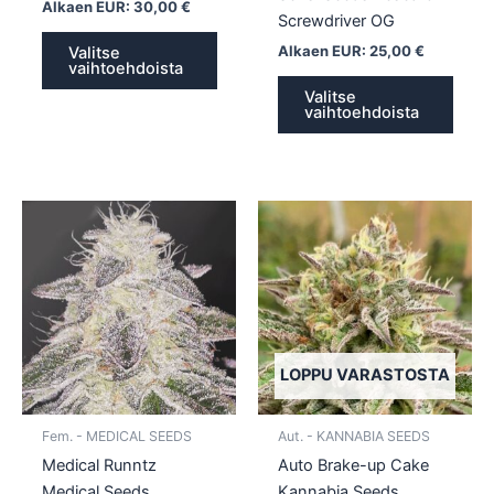
Alkaen EUR:
30,00
€
Screwdriver OG
Alkaen EUR:
25,00
€
Valitse
vaihtoehdoista
Valitse
vaihtoehdoista
Tällä
Tällä
tuotteella
tuotte
on
on
useampi
usea
muunnelma.
muun
Voit
Voit
tehdä
tehd
LOPPU VARASTOSTA
valinnat
valin
tuotteen
tuott
Fem. - MEDICAL SEEDS
Aut. - KANNABIA SEEDS
sivulla.
sivull
Medical Runntz
Auto Brake-up Cake
Medical Seeds
Kannabia Seeds