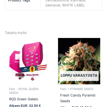
Product Tags
cannabisstore, Kannabis
siemenet, WHITE LABEL
Tutustu myös
Tällä
Tällä
tuotteella
tuotte
on
on
useampi
usea
muunnelma.
muun
Voit
Voit
tehdä
tehd
LOPPU VARASTOSTA
valinnat
valin
tuotteen
tuott
Fem. - ROYAL QUEEN
Fem. > PYRAMID SEEDS
sivulla.
sivull
SEEDS
Fresh Candy Pyramid
RQS Green Gelato
Seeds
Alkaen EUR:
32,50
€