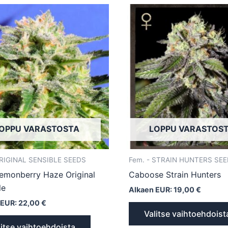
Tällä
tuotteella
on
useampi
muunnelma.
Voit
tehdä
valinnat
tuotteen
OPPU VARASTOSTA
LOPPU VARASTOS
sivulla.
ORIGINAL SENSIBLE SEEDS
Fem. - STRAIN HUNTERS SE
emonberry Haze Original
Caboose Strain Hunters
le
Alkaen EUR:
19,00
€
 EUR:
22,00
€
Valitse vaihtoehdoist
litse vaihtoehdoista