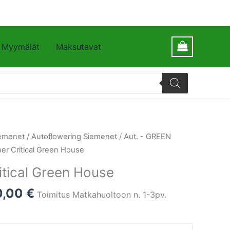
Myymälät
Maksutavat
emenet
/
Autoflowering Siemenet
/
Aut. - GREEN
er Critical Green House
itical Green House
0,00
€
Toimitus Matkahuoltoon n. 1-3pv.