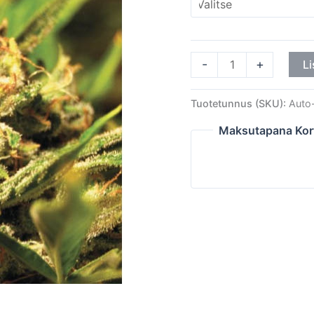
-
+
Li
Tuotetunnus (SKU):
Auto
Maksutapana Kor