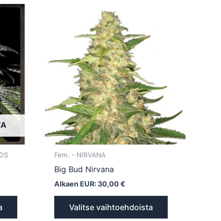
Tällä
Tällä
tuotteella
tuotteella
on
on
useampi
useampi
muunnelma.
muunnelma.
Voit
Voit
tehdä
tehdä
valinnat
valinnat
tuotteen
tuotteen
TA
sivulla.
sivulla.
EDS
Fem. - NIRVANA
Big Bud Nirvana
Alkaen EUR:
30,00
€
a
Valitse vaihtoehdoista