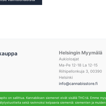
Helsingin Myymälä
kauppa
Aukioloajat
Ma-Pe 12-18 La 12-15
Riihipellonkuja 3, 00390
Helsinki
info@cannabisstore.fi
ito on sallittua. Kannabiksen siemenet eivät sisällä THC:tä. Emme myy
ilytystuotteita sekä ravinnoksi kelpaavia siemeniä: siementen ja muiden