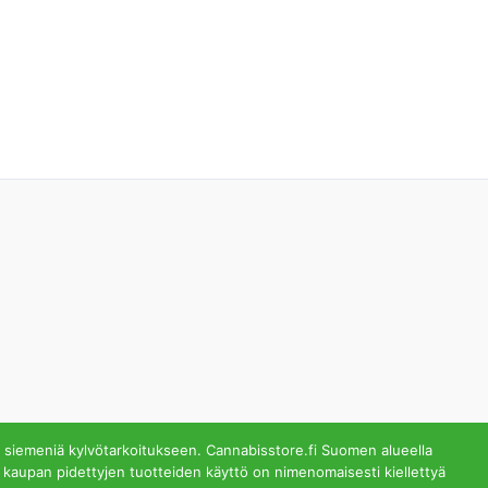
 siemeniä kylvötarkoitukseen. Cannabisstore.fi Suomen alueella
 kaupan pidettyjen tuotteiden käyttö on nimenomaisesti kiellettyä