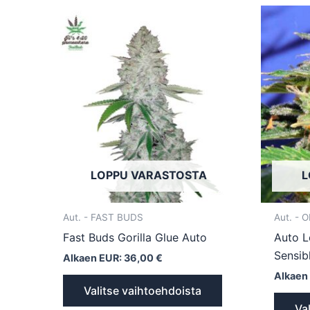
Tällä
tuotteella
on
useampi
muunnelma.
Voit
tehdä
valinnat
tuotteen
LOPPU VARASTOSTA
L
sivulla.
Aut. - FAST BUDS
Aut. - 
Fast Buds Gorilla Glue Auto
Auto L
Sensib
Alkaen EUR:
36,00
€
Alkaen
Valitse vaihtoehdoista
Va