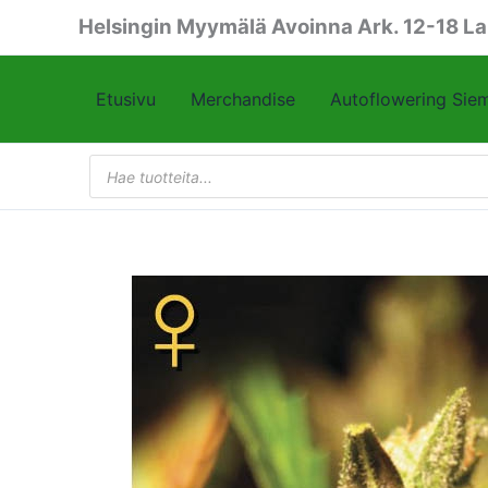
Siirry
Helsingin Myymälä Avoinna Ark. 12-18 La
sisältöön
Etusivu
Merchandise
Autoflowering Sie
Products
search