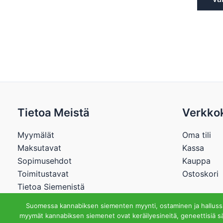
Tietoa Meistä
Verkko
Myymälät
Oma tili
Maksutavat
Kassa
Sopimusehdot
Kauppa
Toimitustavat
Ostoskori
Tietoa Siemenistä
Suomessa kannabiksen siementen myynti, ostaminen ja hallussap
myymät kannabiksen siemenet ovat keräilyesineitä, geneettisiä sä