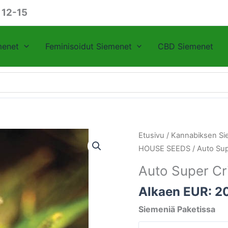
 12-15
menet
Feminisoidut Siemenet
CBD Siemenet
Auto
Etusivu
/
Kannabiksen Si
Super
HOUSE SEEDS
/ Auto Sup
Critical
Auto Super Cr
Green
House
Alkaen EUR:
2
määrä
Siemeniä Paketissa